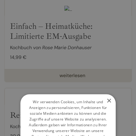
Einfach – Heimatküche:
Limitierte EM-Ausgabe
Kochbuch von
Rose Marie Donhauser
14,99 €
weiterlesen
×
Wir verwenden Cookies, um Inhalte und
Anzeigen zu personalisieren, Funktionen für
Reis, der
soziale Medien anbieten zu können und die
Zugriffe auf unsere Website zu analysieren.
Außerdem geben wir Informationen zu Ihrer
Kochbuch von
Rose Marie Donhauser
Verwendung unserer Website an unsere