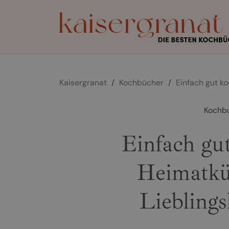
Kaisergranat
/
Kochbücher
/
Einfach gut k
Kochb
Einfach gu
Heimatkü
Lieblings