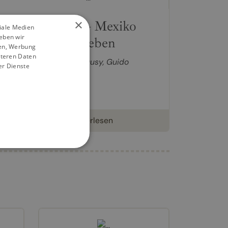
×
Viva México – Mexiko
ziale Medien
eben wir
kulinarisch erleben
ien, Werbung
iteren Daten
Kochbuch von
Tanja Dusy
,
Guido
er Dienste
Schmelich
9,99 €
weiterlesen