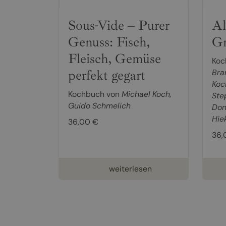
Sous-Vide – Purer
Al
Genuss: Fisch,
Gr
Fleisch, Gemüse
Koc
perfekt gegart
Bra
Koc
Kochbuch von
Michael Koch
,
Ste
Guido Schmelich
Don
Hie
36,00 €
36,
weiterlesen