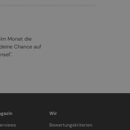
 im Monat die
 deine Chance auf
sel".
gazin
Wir
terviews
Bewertungskriterien