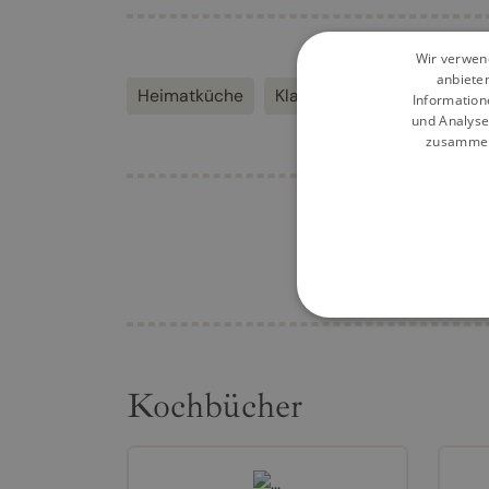
Wir verwend
anbiete
Heimatküche
Klassiker
Kochen
Vie
Information
und Analyse
zusammen,
Kochbücher