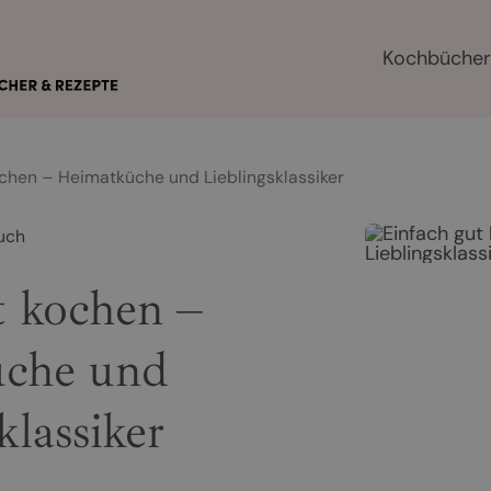
Kochbüche
ochen – Heimatküche und Lieblingsklassiker
uch
t kochen –
che und
klassiker