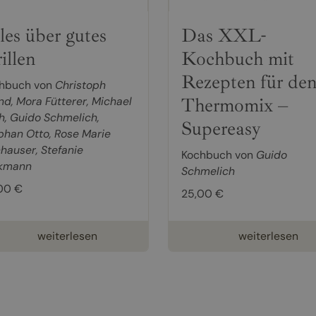
les über gutes
Das XXL-
illen
Kochbuch mit
Rezepten für de
hbuch von
Christoph
Thermomix –
nd
,
Mora Fütterer
,
Michael
h
,
Guido Schmelich
,
Supereasy
phan Otto
,
Rose Marie
hauser
,
Stefanie
Kochbuch von
Guido
kmann
Schmelich
00 €
25,00 €
weiterlesen
weiterlesen