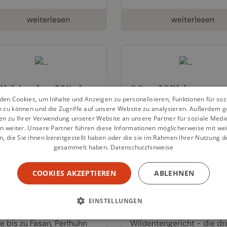
weiterlesen
weiterlesen
ld in der Küche
33 x Wild
en Cookies, um Inhalte und Anzeigen zu personalisieren, Funktionen für so
hbuch von
Christa Muhle-
Kochbuch von
Heinrich
n zu können und die Zugriffe auf unsere Website zu analysieren. Außerdem g
en zu Ihrer Verwendung unserer Website an unsere Partner für soziale Med
t
Gasteiger
,
Gerhard Wiese
n weiter. Unsere Partner führen diese Informationen möglicherweise mit we
Helmut Bachmann
00 €
 die Sie ihnen bereitgestellt haben oder die sie im Rahmen Ihrer Nutzung d
gesammelt haben.
Datenschutzhinweise
9,90 €
 bewährte, umfassende
ndkochbuch: 325
Was wäre die Südtiroler
COOKIES AKZEPTIEREN
ABLEHNEN
ssische und neue Rezepte
Küche ohne schmackhafte
15 Wildarten – Haarwild
Wildgerichte? Vom zünfti
 Federwild, von Hirsch und
Hirschgulasch, saftigen
EINSTELLUNGEN
dschwein über Gämse und
Rehbraten bis zum delika
e bis zu Fasan, Perlhuhn
Wildentengericht - die dr