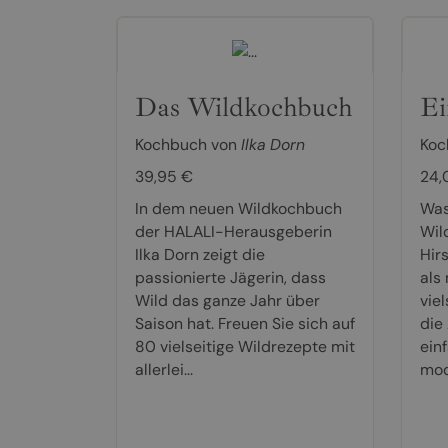
Das Wildkochbuch
Ei
Kochbuch von
Ilka Dorn
Koc
39,95 €
24,
In dem neuen Wildkochbuch
Was
der HALALI-Herausgeberin
Wil
Ilka Dorn zeigt die
Hir
passionierte Jägerin, dass
als
Wild das ganze Jahr über
viel
Saison hat. Freuen Sie sich auf
die
80 vielseitige Wildrezepte mit
ein
allerlei...
mod