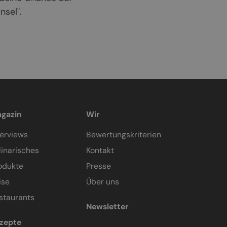
sel".
gazin
Wir
terviews
Bewertungskriterien
linarisches
Kontakt
odukte
Presse
ise
Über uns
staurants
Newsletter
zepte