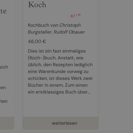
Koch
te
/ 10
8,7
Kochbuch von
Christoph
Burgstaller
,
Rudolf Obauer
48,00 €
Dies ist ein fast einmaliges
(Koch-)buch. Anstatt, wie
üblich, den Rezepten lediglich
sich
eine Warenkunde vorweg zu
schicken, ist dieses Werk zwei
Bücher in einem. Zum einen
hen
ein erstklassiges Buch über...
rten
weiterlesen