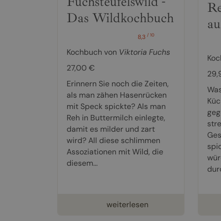
Fuchsteufelswild -
Re
Das Wildkochbuch
au
/ 10
8,3
Kochbuch von
Viktoria Fuchs
Koc
27,00 €
29,
Erinnern Sie noch die Zeiten,
Was 
als man zähen Hasenrücken
Küc
mit Speck spickte? Als man
geg
Reh in Buttermilch einlegte,
str
damit es milder und zart
Ges
wird? All diese schlimmen
spi
Assoziationen mit Wild, die
wür
diesem...
dur
weiterlesen