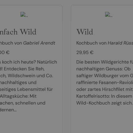
nfach Wild
Wild
hbuch von
Gabriel Arendt
Kochbuch von
Harald Rüss
00 €
29,95 €
 koch ich heute? Natürlich
Die besten Wildgerichte f
d! Entdecken Sie Reh,
nachhaltigen Genuss: Ob
sch, Wildschwein und Co.
saftiger Wildburger vom Gr
 nachhaltiges und
raffinierte Fasanen-Raviol
seitiges Lebensmittel für
oder zartes Hirschfilet mit
 Alltagsküche: Mit
Kartoffelrisotto: In diesem
fachen, schnellen und
Wild-Kochbuch zeigt sich..
ernen...