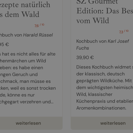
SZ Gourmet
zepte natürlich
Edition: Das Bes
s dem Wald
vom Wild
/ 10
7,6
/ 10
7,3
hbuch von
Harald Rüssel
Kochbuch von
Karl Josef
95 €
Fuchs
hat es nicht alles für alte
39,90 €
henmärchen um Wild
Dieses Kochbuch widmet 
eben: es habe einen
der klassisch, deutsch
engen Geruch und
geprägten Wildküche. Mit
chmack, man müsse es
dem wichtigsten heimisc
cken, weil es sonst trocken
Wild, klassischer
de, könne es nur
Küchenpraxis und etablie
chgegart verzehren und...
Aromenkombinationen.
weiterlesen
weiterlesen