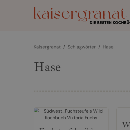
Kaisergranat
/
Schlagwörter
/
Hase
Hase
Wi