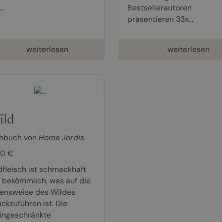
..
Bestsellerautoren
präsentieren 33x...
weiterlesen
weiterlesen
ld
hbuch von
Homa Jordis
90 €
dfleisch ist schmackhaft
 bekömmlich, was auf die
ensweise des Wildes
ückzuführen ist. Die
ingeschränkte