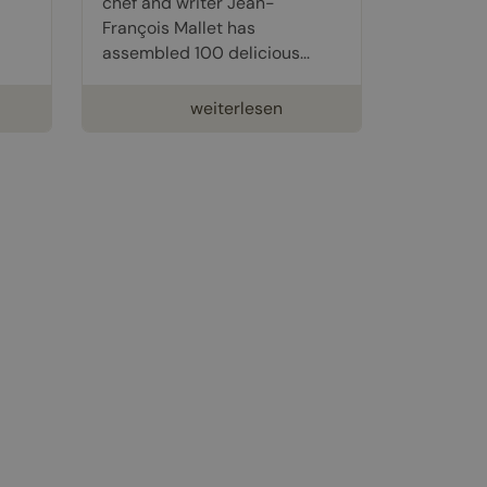
chef and writer Jean-
François Mallet has
assembled 100 delicious...
weiterlesen