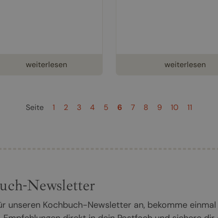
weiterlesen
weiterlesen
Seite
1
2
3
4
5
6
7
8
9
10
11
uch-Newsletter
 für unseren Kochbuch-Newsletter an, bekomme einmal