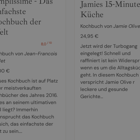
mplissime - Das
Jamies 15-Minute
nfachste
Küche
chbuch der
Kochbuch von
Jamie Olive
lt
24,95 €
/ 10
8,0
Jetzt wird der Turbogang
eingelegt! Schnell und
hbuch von
Jean-Francois
raffiniert ist kein Widersp
let
wenn es um die Alltagskü
00 €
geht. In diesem Kochbuch
ses Kochbuch ist auf Platz
verspricht Jamie Olive r
er meistverkauften
leckere und gesunde
hbücher des Jahres 2016.
Gerichte...
es an seinem ultimativen
l liegt? Immerhin
nsprucht das Kochbuch
sich, das einfachste der
 zu sein....