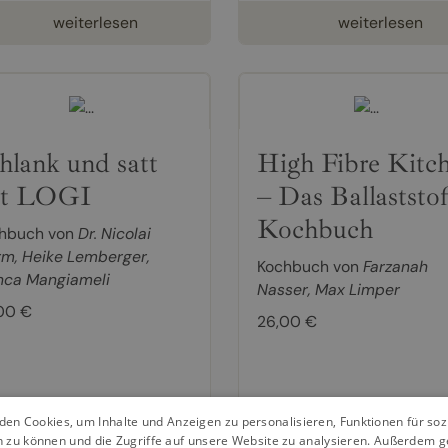
weiterlesen
weiterlesen
hlank und satt
High Fibre Kitc
it LOGI
– Das Ballaststof
Kochbuch
hbuch von
Dr. Nicolai
rm
,
Heike Lemberger
,
Kochbuch von
Farzanah
nca Mangiameli
Nasser
,
Max Limper
00 €
26,00 €
en Cookies, um Inhalte und Anzeigen zu personalisieren, Funktionen für so
n zu können und die Zugriffe auf unsere Website zu analysieren. Außerdem g