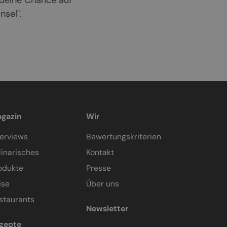
 deine Chance auf
sel".
gazin
Wir
terviews
Bewertungskriterien
linarisches
Kontakt
odukte
Presse
ise
Über uns
staurants
Newsletter
zepte