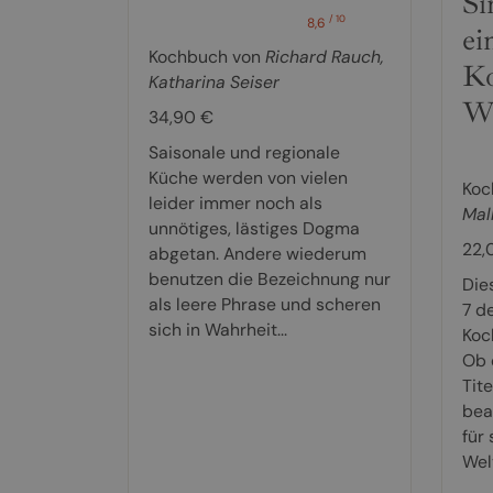
Si
/ 10
8,6
ei
Kochbuch von
Richard Rauch
,
Ko
Katharina Seiser
We
34,90 €
Saisonale und regionale
Küche werden von vielen
Koc
leider immer noch als
Mal
unnötiges, lästiges Dogma
22,
abgetan. Andere wiederum
benutzen die Bezeichnung nur
Die
als leere Phrase und scheren
7 d
sich in Wahrheit...
Koc
Ob 
Tite
bea
für 
Welt