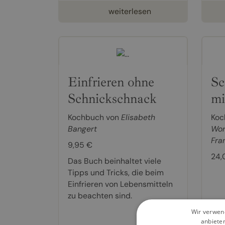
weiterlesen
Einfrieren ohne
Sc
Schnickschnack
m
Kochbuch von
Elisabeth
Koc
Bangert
Wo
Fra
9,95 €
24,
Das Buch beinhaltet viele
Tipps und Tricks, die beim
Einfrieren von Lebensmitteln
zu beachten sind.
Wir verwend
anbiete