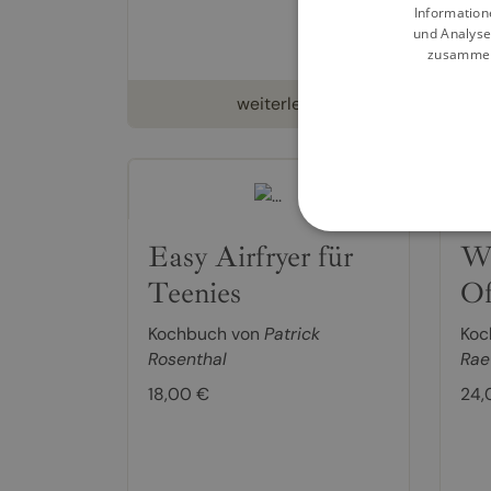
Information
und Analyse
zusammen,
weiterlesen
Easy Airfryer für
Wo
Teenies
Of
Kochbuch von
Patrick
Koc
Rosenthal
Rae
18,00 €
24,