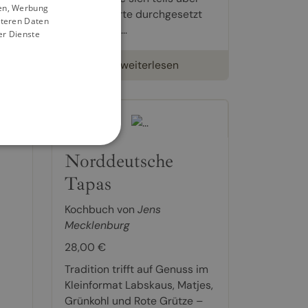
ien, Werbung
Jahrhunderte durchgesetzt
iteren Daten
haben: weil...
er Dienste
weiterlesen
Norddeutsche
Tapas
Kochbuch von
Jens
Mecklenburg
28,00 €
Tradition trifft auf Genuss im
Kleinformat Labskaus, Matjes,
Grünkohl und Rote Grütze –