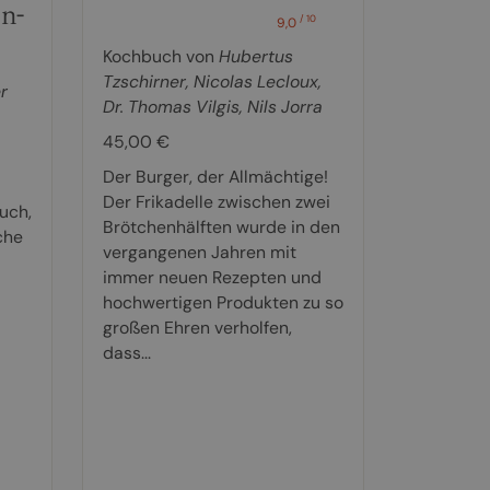
n-
/ 10
9,0
Kochbuch von
Hubertus
Tzschirner
,
Nicolas Lecloux
,
r
Dr. Thomas Vilgis
,
Nils Jorra
45,00 €
Der Burger, der Allmächtige!
Der Frikadelle zwischen zwei
ruch,
Brötchenhälften wurde in den
che
vergangenen Jahren mit
immer neuen Rezepten und
hochwertigen Produkten zu so
großen Ehren verholfen,
dass...