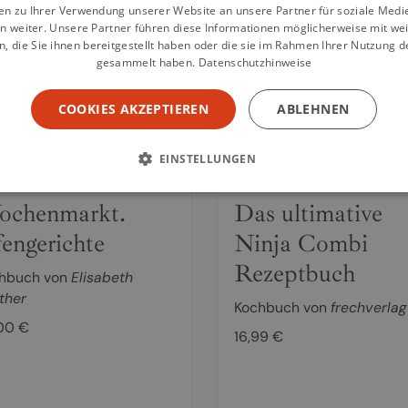
en zu Ihrer Verwendung unserer Website an unsere Partner für soziale Med
n weiter. Unsere Partner führen diese Informationen möglicherweise mit we
 die Sie ihnen bereitgestellt haben oder die sie im Rahmen Ihrer Nutzung d
gesammelt haben.
Datenschutzhinweise
weiterlesen
weiterlesen
COOKIES AKZEPTIEREN
ABLEHNEN
EINSTELLUNGEN
chenmarkt.
Das ultimative
engerichte
Ninja Combi
Rezeptbuch
hbuch von
Elisabeth
ther
Kochbuch von
frechverlag
00 €
16,99 €