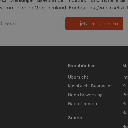
Empfehlungen direkt in dein Postfach und sichere dir
sommerlichen Griechenland-Kochbuchs „Von Insel zu In
jetzt abonnieren
Kochbücher
Ma
Übersicht
In
Kochbuch-Bestseller
Ku
Nach Bewertung
Pr
Nach Themen
Re
Re
Suche
Re