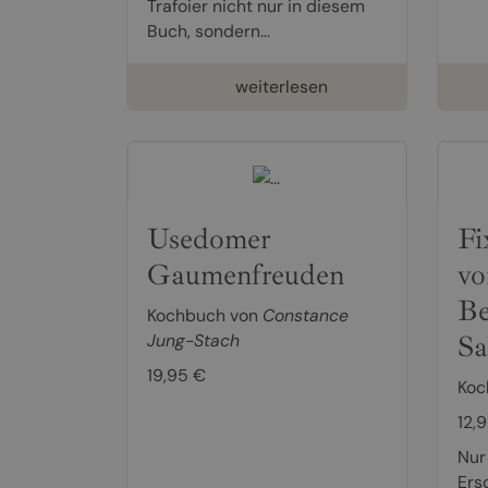
Trafoier nicht nur in diesem
Buch, sondern...
weiterlesen
Usedomer
Fi
Gaumenfreuden
vo
Be
Kochbuch von
Constance
Sa
Jung-Stach
19,95 €
Koc
12,
Nur
Ers