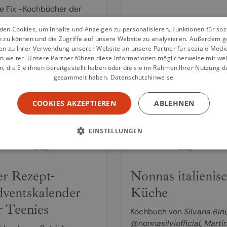
e Fix -Kochbücher der
egel-Bestseller-Autorin
en Cookies, um Inhalte und Anzeigen zu personalisieren, Funktionen für so
dra Franitza die
n zu können und die Zugriffe auf unsere Website zu analysieren. Außerdem g
tseller-Listen gestürmt!
en zu Ihrer Verwendung unserer Website an unsere Partner für soziale Med
 macht die
n weiter. Unsere Partner führen diese Informationen möglicherweise mit we
olgsbloggerin von
 die Sie ihnen bereitgestellt haben oder die sie im Rahmen Ihrer Nutzung d
gesammelt haben.
Datenschutzhinweise
ras...
COOKIES AKZEPTIEREN
ABLEHNEN
weiterlesen
weiterlesen
EINSTELLUNGEN
r Rezept-
Nonnas italienis
ventskalender
Küche
r Teenies
Kochbuch von
Silvana Bini
@nonnasilviofficial
,
Marti