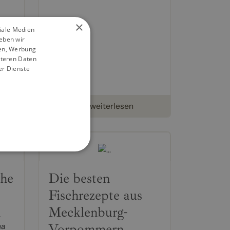
×
ziale Medien
eben wir
ien, Werbung
iteren Daten
er Dienste
weiterlesen
che
Die besten
Fischrezepte aus
Mecklenburg-
,
Vorpommern
na