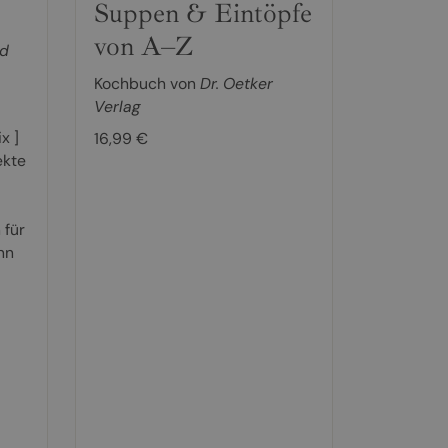
Suppen & Eintöpfe
von A–Z
ld
Kochbuch von
Dr. Oetker
Verlag
x ]
16,99 €
ekte
 für
nn