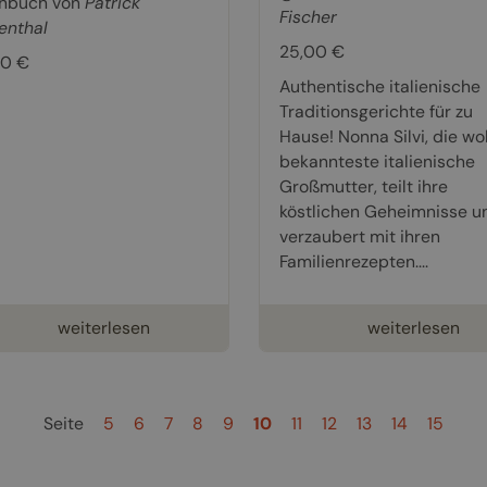
hbuch von
Patrick
Fischer
enthal
25,00 €
00 €
Authentische italienische
Traditionsgerichte für zu
Hause! Nonna Silvi, die wo
bekannteste italienische
Großmutter, teilt ihre
köstlichen Geheimnisse u
verzaubert mit ihren
Familienrezepten....
weiterlesen
weiterlesen
Seite
5
6
7
8
9
10
11
12
13
14
15