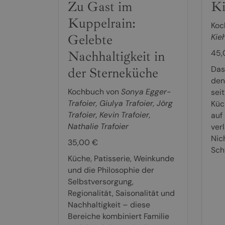
Zu Gast im
Ki
Kuppelrain:
Koc
Gelebte
Kie
Nachhaltigkeit in
45,
Das
der Sterneküche
den
Kochbuch von
Sonya Egger-
sei
Trafoier
,
Giulya Trafoier
,
Jörg
Küc
Trafoier
,
Kevin Trafoier
,
auf
Nathalie Trafoier
ver
Nich
35,00 €
Sch
Küche, Patisserie, Weinkunde
und die Philosophie der
Selbstversorgung,
Regionalität, Saisonalität und
Nachhaltigkeit – diese
Bereiche kombiniert Familie