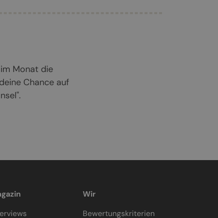
 im Monat die
 deine Chance auf
sel".
gazin
Wir
terviews
Bewertungskriterien