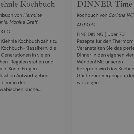
ehnle Kochbuch
DINNER Time
hbuch von
Hermine
Kochbuch von
Corinna Wi
hnle
,
Monika Graff
49,90 €
00 €
FINE DINING [ Über 70
 Kiehnle Kochbuch zählt zu
Rezepte für den Thermomi
 Kochbuch-Klassikern, die
Veranstalten Sie das perf
t Generationen in vielen
Dinner in den eigenen vier
hen-Regalen stehen und
Wänden! Mit unseren
 alle Koch-Fragen
Rezepten wird das Kochen
lässlich Antwort geben.
Gäste zum Vergnügen, de
t nur in der
wir zeigen...
wäbischen Küche...