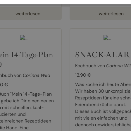
weiterlesen
weiterlesen
in 14-Tage-Plan
SNACK-ALAR
0
Kochbuch von
Corinna Wi
12,90 €
hbuch von
Corinna Wild
Was koche ich heute Abe
90 €
Wir haben 30 unkomplizie
Buch "Mein 14-Tage-Plan
Rezeptideen für eine schn
" gebe ich Dir einen neuen
Feierabendküche parat.
 mit schnellen, kcal-
Dieses Buch ist vollgepac
uzierten und
mit vielen einfachen und
teinreichen Rezeptideen
dennoch unwiderstehlichen
die Hand. Eine