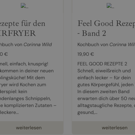
zepte für den
Feel Good Reze
IRFRYER
- Band 2
hbuch von
Corinna Wild
Kochbuch von
Corinna Wi
90 €
19,90 €
ell, einfach, knusprig!
FEEL GOOD REZEPTE 2
lkommen in deiner neuen
Schnell, eiweißreich und
blingsküche! Mit dem
einfach lecker – für dein
fryer wird Kochen zum
gutes Körpergefühl, jeden 
erspiel: kein
In diesem zweiten Band
ndenlanges Schnippeln,
erwarten dich über 50 ne
ne komplizierten Zutaten –
alltagstaugliche Rezepte, 
leckere...
gesund,...
weiterlesen
weiterlesen