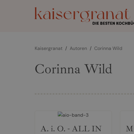
Kaisergranat
/
Autoren
/
Corinna Wild
Corinna Wild
A. i. O. - ALL IN
Mi