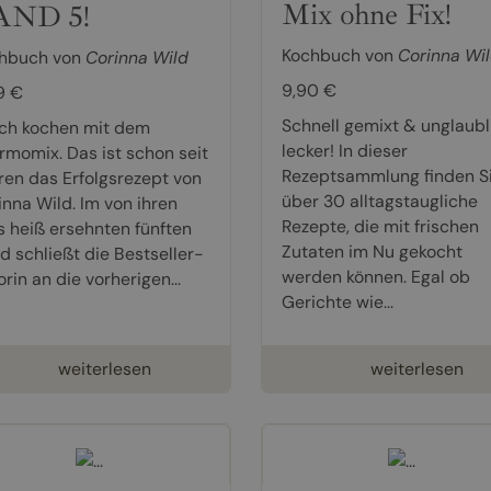
Mix ohne Fix!
AND 5!
Kochbuch von
Corinna Wi
hbuch von
Corinna Wild
9,90 €
9 €
Schnell gemixt & unglaubl
sch kochen mit dem
lecker! In dieser
rmomix. Das ist schon seit
Rezeptsammlung finden S
ren das Erfolgsrezept von
über 30 alltagstaugliche
inna Wild. Im von ihren
Rezepte, die mit frischen
s heiß ersehnten fünften
Zutaten im Nu gekocht
d schließt die Bestseller-
werden können. Egal ob
rin an die vorherigen...
Gerichte wie...
weiterlesen
weiterlesen