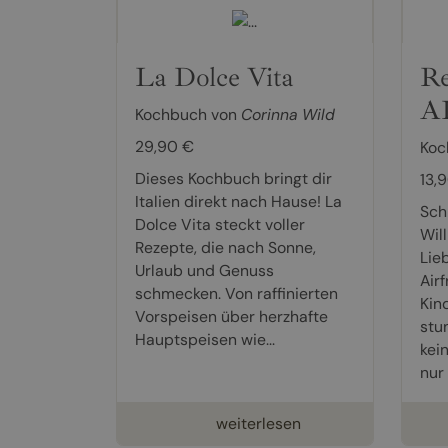
La Dolce Vita
Re
A
Kochbuch von
Corinna Wild
29,90 €
Koc
Dieses Kochbuch bringt dir
13,
Italien direkt nach Hause! La
Schn
Dolce Vita steckt voller
Wil
Rezepte, die nach Sonne,
Lie
Urlaub und Genuss
Air
schmecken. Von raffinierten
Kind
Vorspeisen über herzhafte
stu
Hauptspeisen wie...
kei
nur 
weiterlesen