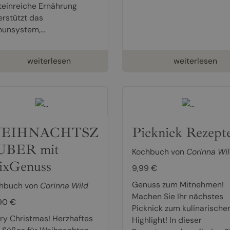
teinreiche Ernährung
erstützt das
unsystem,...
weiterlesen
weiterlesen
EIHNACHTSZ
Picknick Rezept
UBER mit
Kochbuch von
Corinna Wi
xGenuss
9,99 €
Genuss zum Mitnehmen!
hbuch von
Corinna Wild
Machen Sie Ihr nächstes
90 €
Picknick zum kulinarische
ry Christmas! Herzhaftes
Highlight! In dieser