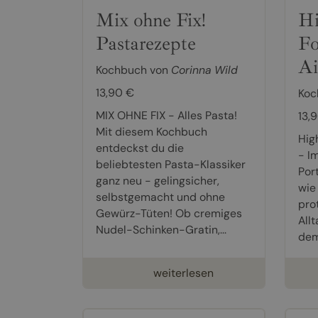
Mix ohne Fix!
Hi
Pastarezepte
Fo
Ai
Kochbuch von
Corinna Wild
13,90 €
Koc
MIX OHNE FIX - Alles Pasta!
13,
Mit diesem Kochbuch
Hig
entdeckst du die
- Im
beliebtesten Pasta-Klassiker
Port
ganz neu - gelingsicher,
wie
selbstgemacht und ohne
pro
Gewürz-Tüten! Ob cremiges
Allt
Nudel-Schinken-Gratin,...
dem 
weiterlesen