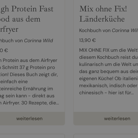
gh Protein Fast
Mix ohne Fix!
od aus dem
Länderküche
rfryer
Kochbuch von
Corinna Wi
13,90 €
hbuch von
Corinna Wild
MIX OHNE FIX um die Welt!
90 €
diesem Kochbuch reist du
h Protein aus dem Airfryer
kulinarisch um die Welt u
 Schnitt 37 g Protein pro
das ganz bequem aus dei
ion! Dieses Buch zeigt dir,
eigenen Küche! Ob italieni
 einfach eine
mexikanisch, indisch oder
teinreiche Ernährung im
chinesisch - hier ist für...
ag sein kann - direkt aus
Airfryer. 30 Rezepte, die...
weiterlesen
weiterlesen