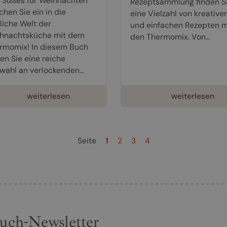
 Süßes für Weihnachten
Rezeptsammlung finden S
chen Sie ein in die
eine Vielzahl von kreative
tliche Welt der
und einfachen Rezepten m
hnachtsküche mit dem
den Thermomix. Von...
rmomix! In diesem Buch
den Sie eine reiche
wahl an verlockenden...
weiterlesen
weiterlesen
Seite
1
2
3
4
uch-Newsletter