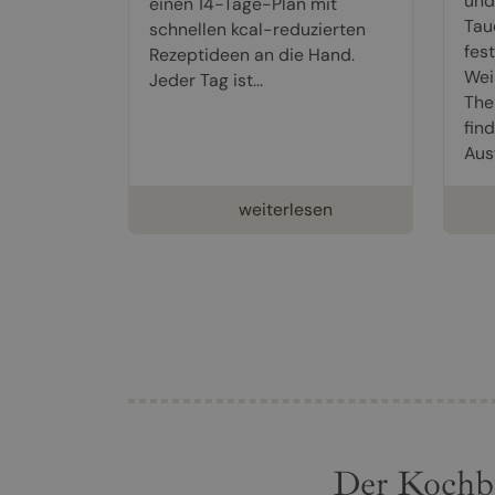
und
einen 14-Tage-Plan mit
Tau
schnellen kcal-reduzierten
fes
Rezeptideen an die Hand.
Wei
Jeder Tag ist...
The
fin
Aus
weiterlesen
Der Kochb