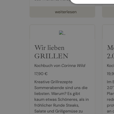
weiterlesen
Wir lieben
Me
GRILLEN
2.
Kochbuch von
Corinna Wild
Koc
17,90 €
19,
Kreative Grillrezepte
Im 
Sommerabende sind uns die
2.0
liebsten. Warum? Es gibt
Plan
kaum etwas Schöneres, als in
red
fröhlicher Runde Steaks,
pro
Salate und Grillgemüse zu
an 