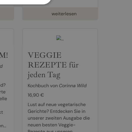
weiterlesen
M!
VEGGIE
REZEPTE für
ld
jeden Tag
nd?
Kochbuch von
Corinna Wild
rte
16,90 €
elle
Lust auf neue vegetarische
Gerichte? Entdecken Sie in
kt
unserer zweiten Ausgabe die
neuen besten Veggie-
...
Rezepte aus unseren