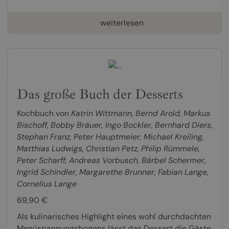
weiterlesen
Das große Buch der Desserts
Kochbuch von
Katrin Wittmann
,
Bernd Arold
,
Markus
Bischoff
,
Bobby Bräuer
,
Ingo Bockler
,
Bernhard Diers
,
Stephan Franz
,
Peter Hauptmeier
,
Michael Kreiling
,
Matthias Ludwigs
,
Christian Petz
,
Philip Rümmele
,
Peter Scharff
,
Andreas Vorbusch
,
Bärbel Schermer
,
Ingrid Schindler
,
Margarethe Brunner
,
Fabian Lange
,
Cornelius Lange
69,90 €
Als kulinarisches Highlight eines wohl durchdachten
Menüspannungsbogens lässt das Dessert die Gäste