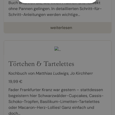
Buch erfahren Sie, wie Ihnen Pralinen und Konfekt
ohne Pannen gelingen. In detaillierten Schritt-für-
Schritt-Anleitungen werden wichtige...
weiterlesen
Törtchen & Tartelettes
Kochbuch von
Matthias Ludwigs
,
Jo Kirchherr
19,99 €
Fader Frankfurter Kranz war gestern – stattdessen
begeistern hier Schwarzwälder-Cupcakes, Cassis-
Schoko-Tropfen, Basilikum-Limetten-Tartelettes
oder Macaron-Herz-Lollies! Ganz einfach und
doch...