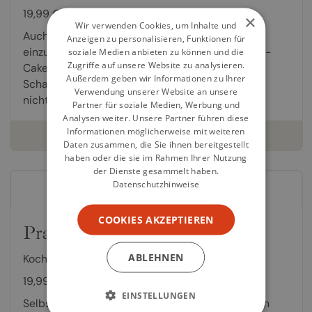
19,99 €
×
Wir verwenden Cookies, um Inhalte und
Auch für süße Sünden kommt die Zeit, sich neu
Anzeigen zu personalisieren, Funktionen für
einzukleiden: Whoopie, Cake-Pop oder Push-up-
soziale Medien anbieten zu können und die
Zugriffe auf unsere Website zu analysieren.
Cake heißen die trendigen Kreationen in den
Außerdem geben wir Informationen zu Ihrer
Schaufenstern der Confiserien. Bei ihnen macht
Verwendung unserer Website an unsere
nicht die Größe...
Partner für soziale Medien, Werbung und
Analysen weiter. Unsere Partner führen diese
Informationen möglicherweise mit weiteren
weiterlesen
Daten zusammen, die Sie ihnen bereitgestellt
haben oder die sie im Rahmen Ihrer Nutzung
der Dienste gesammelt haben.
Datenschutzhinweise
COOKIES AKZEPTIEREN
Pralinen & Co.
ABLEHNEN
Kochbuch von
Matthias Ludwigs
,
Jo Kirchherr
19,99 €
EINSTELLUNGEN
Selbst gemachte Pralinen sind der Hit. In diesem