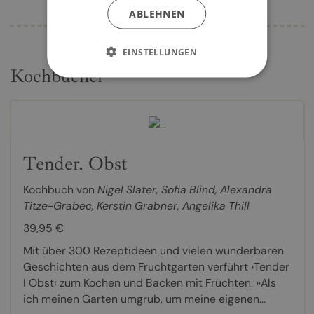
ABLEHNEN
EINSTELLUNGEN
Kochbücher
Tender. Obst
Kochbuch von
Nigel Slater
,
Sofia Blind
,
Alexandra
Titze-Grabec
,
Kerstin Grabner
,
Angelika Thill
39,95 €
Mit über 300 Rezeptideen und vielen wunderbaren
Geschichten aus dem Fruchtgarten verführt ›Tender
I Obst‹ zum Kochen und Backen mit Früchten. »Als
ich meinen Garten umgrub, um meine eigenen...