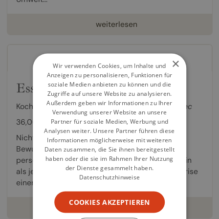
weiterlesen
×
Wir verwenden Cookies, um Inhalte und
Anzeigen zu personalisieren, Funktionen für
Essen für die Zukunft
soziale Medien anbieten zu können und die
Zugriffe auf unsere Website zu analysieren.
Außerdem geben wir Informationen zu Ihrer
Kochbuch von
Tom Hunt
,
Alexandra Titze-Grabec
Verwendung unserer Website an unsere
36,00 €
Partner für soziale Medien, Werbung und
Analysen weiter. Unsere Partner führen diese
Nicht erst seit Fridays for Future nimmt das
Informationen möglicherweise mit weiteren
Bewusstsein um die Folgen unserer ganz
Daten zusammen, die Sie ihnen bereitgestellt
haben oder die sie im Rahmen Ihrer Nutzung
persönlichen Entscheidungen größeren Raum ein
der Dienste gesammelt haben.
als je zuvor. Obwohl die Bewältigung der Klimakrise
Datenschutzhinweise
einen...
COOKIES AKZEPTIEREN
weiterlesen