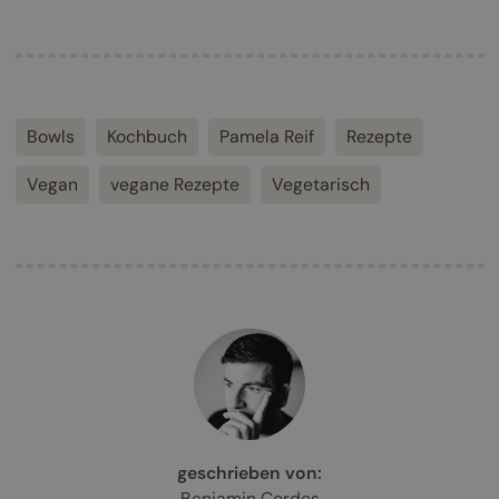
Bowls
Kochbuch
Pamela Reif
Rezepte
Vegan
vegane Rezepte
Vegetarisch
geschrieben von:
Benjamin Cordes