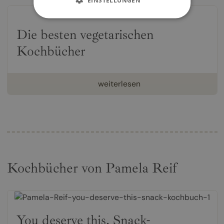
Die besten vegetarischen
Kochbücher
weiterlesen
Kochbücher von Pamela Reif
You deserve this. Snack-