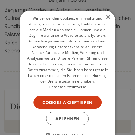
Benjamin Cordes ist Autor und Experte für
×
Kulinarik. Seine Filme sind im öffentlich-rechtlichen
Wir verwenden Cookies, um Inhalte und
Anzeigen zu personalisieren, Funktionen für
Rundfunk zu sehen, seine Texte u.a. im Magazin
soziale Medien anbieten zu können und die
Falstaff zu lesen. Er ist Gründer von
Zugriffe auf unsere Website zu analysieren.
Außerdem geben wir Informationen zu Ihrer
Kaisergranat.com und Initiator des Deutschen
Verwendung unserer Website an unsere
Kochbuchpreises.
Partner für soziale Medien, Werbung und
Analysen weiter. Unsere Partner führen diese
Informationen möglicherweise mit weiteren
Daten zusammen, die Sie ihnen bereitgestellt
haben oder die sie im Rahmen Ihrer Nutzung
der Dienste gesammelt haben.
Datenschutzhinweise
COOKIES AKZEPTIEREN
Die Kochbuch-Bestseller 2026
ABLEHNEN
weiterlesen
EINSTELLUNGEN