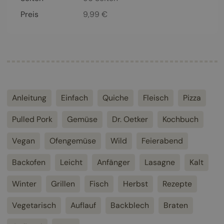
Preis
9,99
€
Anleitung
Einfach
Quiche
Fleisch
Pizza
Pulled Pork
Gemüse
Dr. Oetker
Kochbuch
Vegan
Ofengemüse
Wild
Feierabend
Backofen
Leicht
Anfänger
Lasagne
Kalt
Winter
Grillen
Fisch
Herbst
Rezepte
Vegetarisch
Auflauf
Backblech
Braten