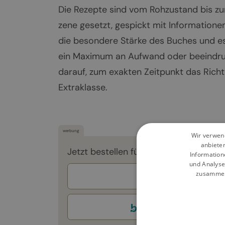
Die Rezepte sind vom Rohzustand bis zum
zene gesetzt, gespickt mit Information
die besondere Stärke des Buches und es 
ein Maximum an Aufwand oder beeindr
darauf, zum exakten Zeitpunkt das Richt
Extraklasse.
werbung
Wir verwend
anbiete
Jetzt bestellen für 24,00 €
Information
und Analyse
zusammen,