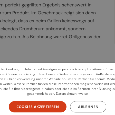
 perfekt gegrillten Ergebnis sehenswert in
en zum Produkt. Im Geschmack zeigt sich dann
belegt, dass es beim Grillen keineswegs auf
uckendes Drumherum ankommt, sondern
ige zu tun. Als Belohnung wartet Grillgenuss der
en Cookies, um Inhalte und Anzeigen zu personalisieren, Funktionen für so
n zu können und die Zugriffe auf unsere Website zu analysieren. Außerdem g
en zu Ihrer Verwendung unserer Website an unsere Partner für soziale Med
n weiter. Unsere Partner führen diese Informationen möglicherweise mit we
 die Sie ihnen bereitgestellt haben oder die sie im Rahmen Ihrer Nutzung d
gesammelt haben.
Datenschutzhinweise
COOKIES AKZEPTIEREN
ABLEHNEN