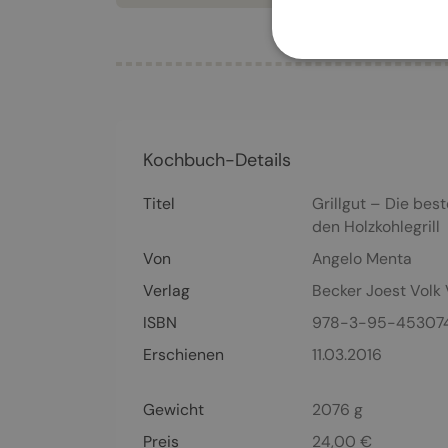
Kochbuch-Details
Titel
Grillgut – Die bes
den Holzkohlegrill
Von
Angelo Menta
Verlag
Becker Joest Volk 
ISBN
978-3-95-45307
Erschienen
11.03.2016
Gewicht
2076 g
Preis
24,00
€