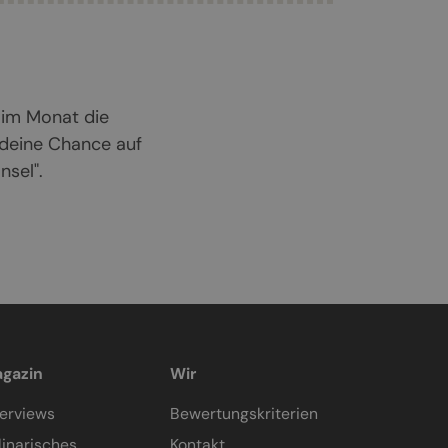
 im Monat die
 deine Chance auf
sel".
gazin
Wir
terviews
Bewertungskriterien
linarisches
Kontakt