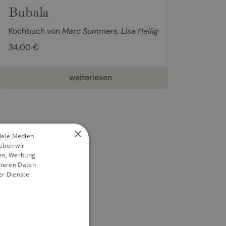
Bubala
Kochbuch von
Marc Summers
,
Lisa Heilig
34,00 €
weiterlesen
×
ziale Medien
eben wir
ien, Werbung
iteren Daten
er Dienste