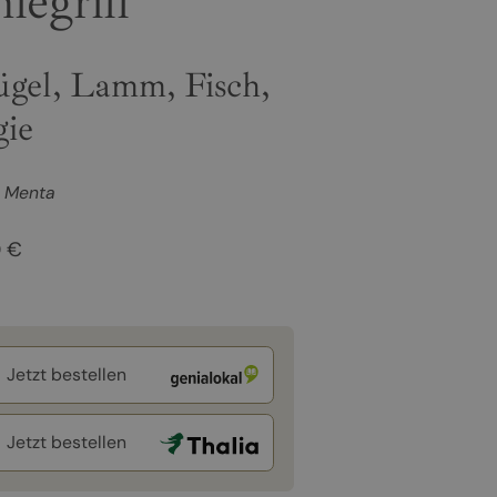
legrill
ügel, Lamm, Fisch,
gie
 Menta
0 €
Jetzt bestellen
Jetzt bestellen