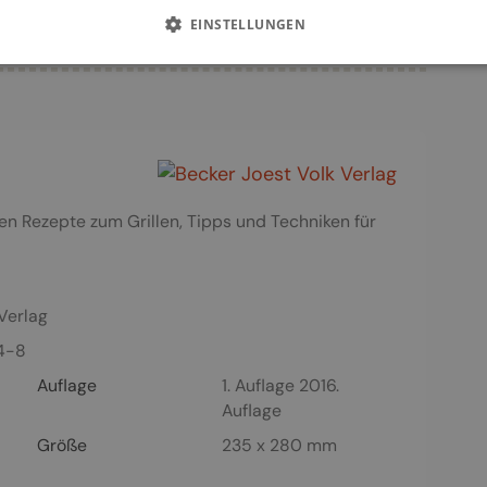
EINSTELLUNGEN
ten Rezepte zum Grillen, Tipps und Techniken für
Verlag
4-8
Auflage
1. Auflage 2016.
Auflage
Größe
235 x 280 mm