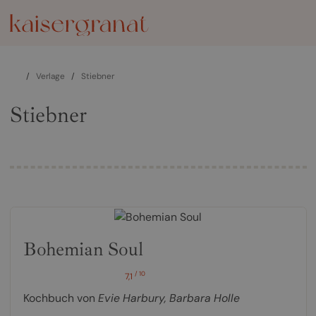
/
Verlage
/
Stiebner
Stiebner
Bohemian Soul
/ 10
7,1
Kochbuch von
Evie Harbury
,
Barbara Holle