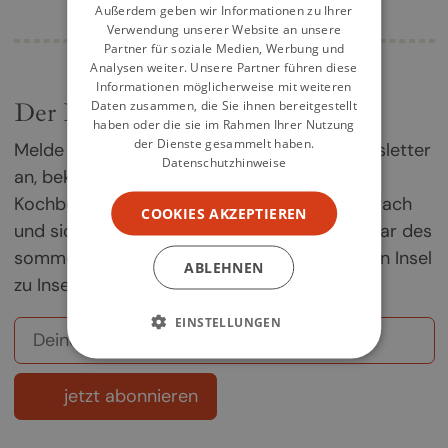
Außerdem geben wir Informationen zu Ihrer
Verwendung unserer Website an unsere
Partner für soziale Medien, Werbung und
Analysen weiter. Unsere Partner führen diese
Informationen möglicherweise mit weiteren
Der Kochbuch-Newsletter
Daten zusammen, die Sie ihnen bereitgestellt
haben oder die sie im Rahmen Ihrer Nutzung
der Dienste gesammelt haben.
Melde dich jetzt für unseren Kochbuch-Newsletter
Datenschutzhinweise
an, bekomme einmal im Monat die besten
Kochbuch-Empfehlungen direkt in dein Postfach
COOKIES AKZEPTIEREN
und sichere dir deine Chance auf ein Exemplar des
sommerlichen Griechenland-Kochbuchs „Von Insel
ABLEHNEN
zu Insel".
EINSTELLUNGEN
jetzt abonnieren