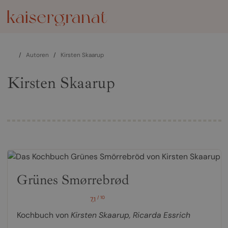
/
Autoren
/
Kirsten Skaarup
Kirsten Skaarup
Grünes Smørrebrød
/ 10
7,1
Kochbuch von
Kirsten Skaarup
,
Ricarda Essrich