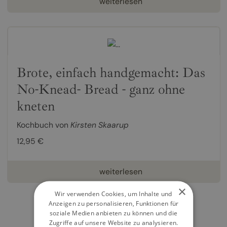
weiterlesen
Brote, einfach handgemacht: Das
No-Knead- Bread - ganz ohne
kneten
Kochbuch von
Kirsten Skaarup
12,95 €
weiterlesen
×
Wir verwenden Cookies, um Inhalte und
Anzeigen zu personalisieren, Funktionen für
soziale Medien anbieten zu können und die
Zugriffe auf unsere Website zu analysieren.