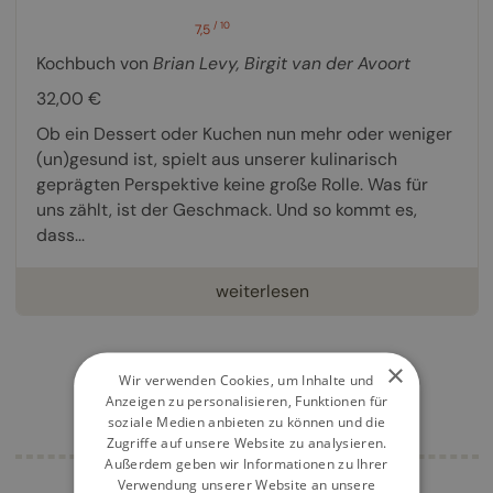
/ 10
7,5
Kochbuch von
Brian Levy
,
Birgit van der Avoort
32,00 €
Ob ein Dessert oder Kuchen nun mehr oder weniger
(un)gesund ist, spielt aus unserer kulinarisch
geprägten Perspektive keine große Rolle. Was für
uns zählt, ist der Geschmack. Und so kommt es,
dass...
weiterlesen
×
Wir verwenden Cookies, um Inhalte und
Anzeigen zu personalisieren, Funktionen für
soziale Medien anbieten zu können und die
Zugriffe auf unsere Website zu analysieren.
Außerdem geben wir Informationen zu Ihrer
Verwendung unserer Website an unsere