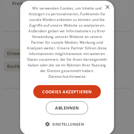
Preis
24,00
€
×
Wir verwenden Cookies, um Inhalte und
Anzeigen zu personalisieren, Funktionen für
soziale Medien anbieten zu können und die
Zugriffe auf unsere Website zu analysieren.
Außerdem geben wir Informationen zu Ihrer
Verwendung unserer Website an unsere
Partner für soziale Medien, Werbung und
Analysen weiter. Unsere Partner führen diese
Einwecken
Fermentieren
haltbar machen
Informationen möglicherweise mit weiteren
Daten zusammen, die Sie ihnen bereitgestellt
haben oder die sie im Rahmen Ihrer Nutzung
Kochbuch
Nachschlagewerk
Warenkunde
der Dienste gesammelt haben.
Datenschutzhinweise
COOKIES AKZEPTIEREN
ABLEHNEN
EINSTELLUNGEN