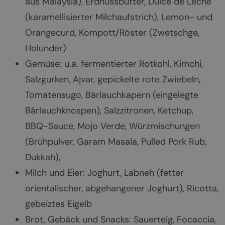
aus Malaysia), Erdnussbutter, Dulce de Leche
(karamellisierter Milchaufstrich), Lemon- und
Orangecurd, Kompott/Röster (Zwetschge,
Holunder)
Gemüse: u.a. fermentierter Rotkohl, Kimchi,
Salzgurken, Ajvar, gepickelte rote Zwiebeln,
Tomatensugo, Bärlauchkapern (eingelegte
Bärlauchknospen), Salzzitronen, Ketchup,
BBQ-Sauce, Mojo Verde, Würzmischungen
(Brühpulver, Garam Masala, Pulled Pork Rub,
Dukkah),
Milch und Eier: Joghurt, Labneh (fetter
orientalischer, abgehangener Joghurt), Ricotta,
gebeiztes Eigelb
Brot, Gebäck und Snacks: Sauerteig, Focaccia,