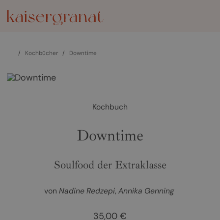
/
Kochbücher
/
Downtime
Kochbuch
Downtime
Soulfood der Extraklasse
von
Nadine Redzepi
Annika Genning
35,00 €