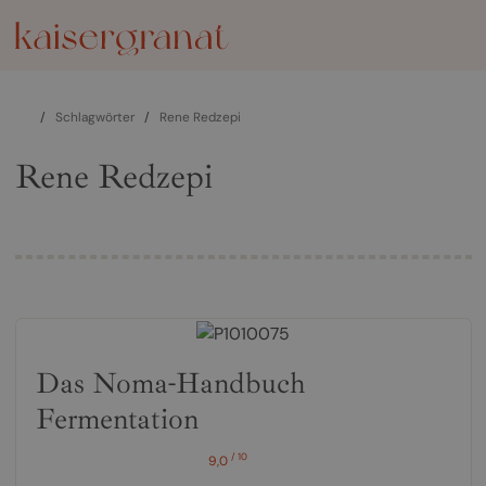
/
Schlagwörter
/
Rene Redzepi
Rene Redzepi
Das Noma-Handbuch
Fermentation
/ 10
9,0