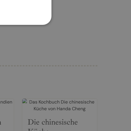
n
Die chinesische