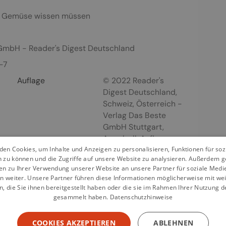
er Gemüse wissen müssen
GmbH - Reader's Digest Deutschland
-7
Auflage
© 2022 Reader's
Digest Deutschland,
Schweiz, Österreich -
Verlag Das Beste
GmbH Stuttgart,
Appelzell. Auflage
en Cookies, um Inhalte und Anzeigen zu personalisieren, Funktionen für so
Seiten
320
Seiten
n zu können und die Zugriffe auf unsere Website zu analysieren. Außerdem g
en zu Ihrer Verwendung unserer Website an unsere Partner für soziale Med
n weiter. Unsere Partner führen diese Informationen möglicherweise mit we
 die Sie ihnen bereitgestellt haben oder die sie im Rahmen Ihrer Nutzung d
gesammelt haben.
Datenschutzhinweise
COOKIES AKZEPTIEREN
ABLEHNEN