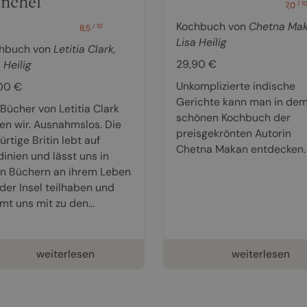
nchel
/ 1
7,0
Kochbuch von
Chetna Ma
/ 10
8,5
Lisa Heilig
hbuch von
Letitia Clark
,
29,90 €
 Heilig
Unkomplizierte indische
00 €
Gerichte kann man in de
 Bücher von Letitia Clark
schönen Kochbuch der
ben wir. Ausnahmslos. Die
preisgekrönten Autorin
rtige Britin lebt auf
Chetna Makan entdecken.
dinien und lässt uns in
en Büchern an ihrem Leben
 der Insel teilhaben und
mt uns mit zu den...
weiterlesen
weiterlesen