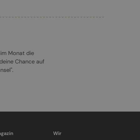
 im Monat die
 deine Chance auf
sel".
gazin
Wir