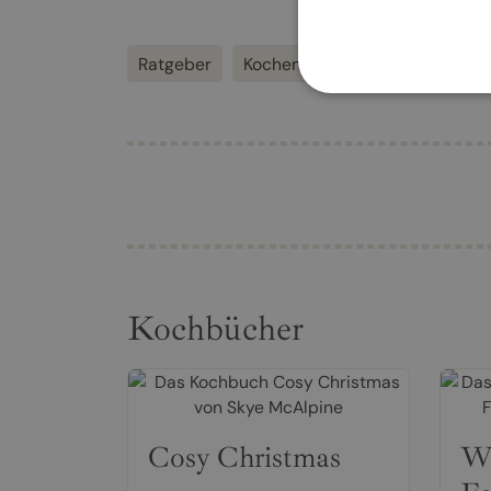
Ratgeber
Kochen
Gesundheit
Gem
Kochbücher
Cosy Christmas
Wi