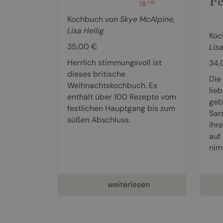
Fe
/ 10
7,8
Kochbuch von
Skye McAlpine
,
Lisa Heilig
Koc
35,00 €
Lisa
Herrlich stimmungsvoll ist
34,
dieses britische
Die
Weihnachtskochbuch. Es
lie
enthält über 100 Rezepte vom
gebü
festlichen Hauptgang bis zum
Sar
süßen Abschluss.
ihr
auf
nim
weiterlesen