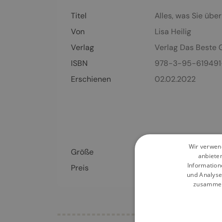
Titel
Alles, was Sie üb
Von
Lisa Heilig
Verlag
Verlag Das Beste 
ISBN
978-3-95-619491
Erschienen
02.02.2022
Wir verwend
Größe
235 x 295 mm
anbiete
Information
Preis
9,99
€
und Analyse
zusammen,