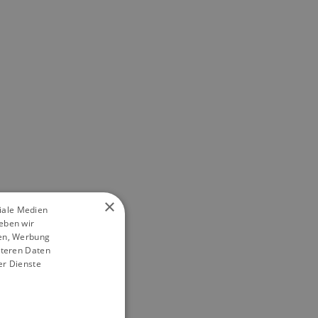
×
ziale Medien
eben wir
ien, Werbung
iteren Daten
er Dienste