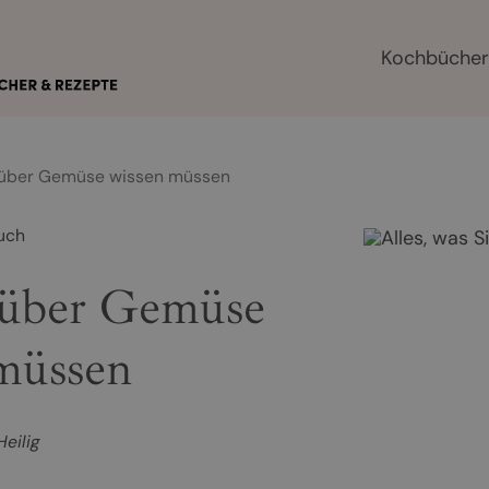
Kochbüche
e über Gemüse wissen müssen
uch
e über Gemüse
müssen
Heilig