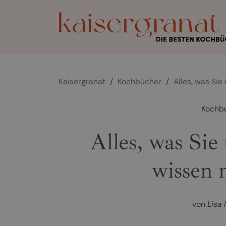
Kaisergranat
/
Kochbücher
/
Alles, was Si
Kochb
Alles, was Si
wissen 
von
Lisa 