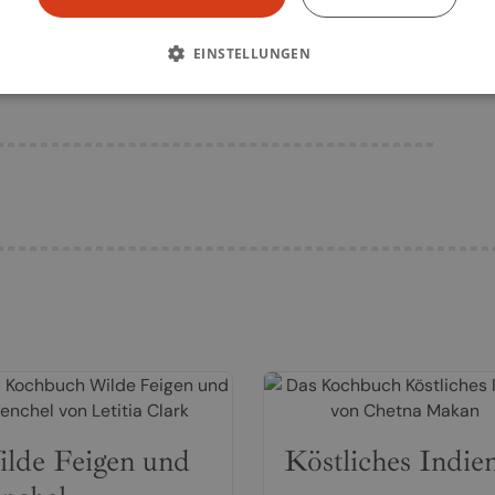
EINSTELLUNGEN
üse
lde Feigen und
Köstliches Indie