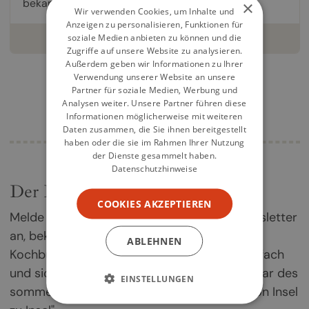
bekannten Klassikern und...
×
Wir verwenden Cookies, um Inhalte und
Anzeigen zu personalisieren, Funktionen für
weiterlesen
soziale Medien anbieten zu können und die
Zugriffe auf unsere Website zu analysieren.
Außerdem geben wir Informationen zu Ihrer
Verwendung unserer Website an unsere
Partner für soziale Medien, Werbung und
Analysen weiter. Unsere Partner führen diese
Informationen möglicherweise mit weiteren
Daten zusammen, die Sie ihnen bereitgestellt
haben oder die sie im Rahmen Ihrer Nutzung
der Dienste gesammelt haben.
Datenschutzhinweise
Der Kochbuch-Newsletter
COOKIES AKZEPTIEREN
Melde dich jetzt für unseren Kochbuch-Newsletter
an, bekomme einmal im Monat die besten
ABLEHNEN
Kochbuch-Empfehlungen direkt in dein Postfach
und sichere dir deine Chance auf ein Exemplar des
EINSTELLUNGEN
sommerlichen Griechenland-Kochbuchs „Von Insel