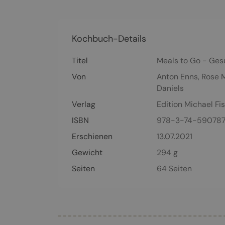
Kochbuch-Details
Titel
Meals to Go - Ges
Von
Anton Enns
,
Rose 
Daniels
Verlag
Edition Michael Fi
ISBN
978-3-74-59078
Erschienen
13.07.2021
Gewicht
294 g
Seiten
64
Seiten