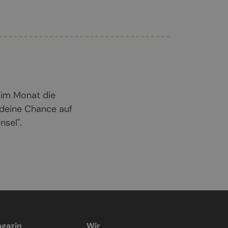
 im Monat die
 deine Chance auf
sel".
gazin
Wir