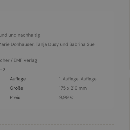
und und nachhaltig
Marie Donhauser
,
Tanja Dusy
und
Sabrina Sue
scher / EMF Verlag
7-2
Auflage
1. Auflage. Auflage
Größe
175 x 216 mm
Preis
9,99
€