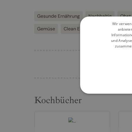
Gesunde Ernährung
Nachhaltig
Obst
Wir verwend
Gemüse
Clean Eating
anbiete
Information
und Analyse
zusammen,
Kochbücher