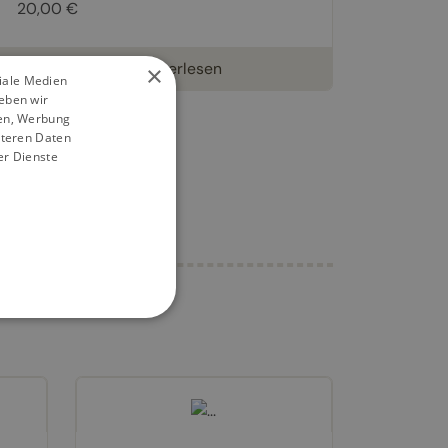
20,00 €
weiterlesen
×
ziale Medien
eben wir
ien, Werbung
iteren Daten
er Dienste