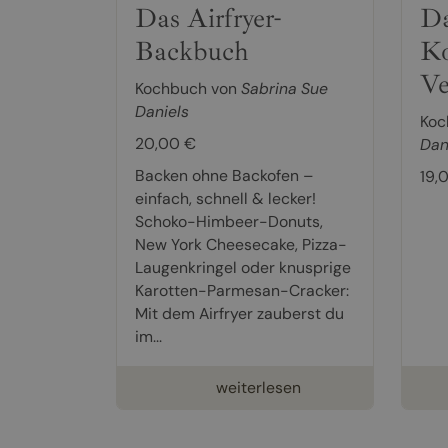
Das Airfryer-
Da
Backbuch
Ko
Ve
Kochbuch von
Sabrina Sue
Daniels
Koc
20,00 €
Dan
Backen ohne Backofen –
19,
einfach, schnell & lecker!
Schoko-Himbeer-Donuts,
New York Cheesecake, Pizza-
Laugenkringel oder knusprige
Karotten-Parmesan-Cracker:
Mit dem Airfryer zauberst du
im...
weiterlesen