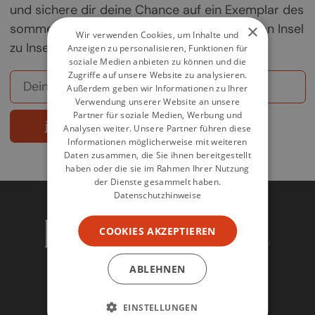
und sichere dir deine Chance auf ein Exemplar des
×
sommerlichen Griechenland-Kochbuchs „Von Insel
Wir verwenden Cookies, um Inhalte und
zu Insel".
Anzeigen zu personalisieren, Funktionen für
soziale Medien anbieten zu können und die
Zugriffe auf unsere Website zu analysieren.
Außerdem geben wir Informationen zu Ihrer
Verwendung unserer Website an unsere
Partner für soziale Medien, Werbung und
jetzt abonnieren
Analysen weiter. Unsere Partner führen diese
Informationen möglicherweise mit weiteren
Daten zusammen, die Sie ihnen bereitgestellt
haben oder die sie im Rahmen Ihrer Nutzung
der Dienste gesammelt haben.
Datenschutzhinweise
COOKIES AKZEPTIEREN
ABLEHNEN
EINSTELLUNGEN