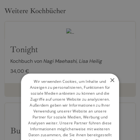
Weitere Kochbücher
Tonight
Kochbuch von
Nagi Maehashi
,
Lisa Heilig
34,00 €
×
Wir verwenden Cookies, um Inhalte und
Anzeigen zu personalisieren, Funktionen für
weiterlesen
soziale Medien anbieten zu können und die
Zugriffe auf unsere Website zu analysieren.
Außerdem geben wir Informationen zu Ihrer
Verwendung unserer Website an unsere
Partner für soziale Medien, Werbung und
Analysen weiter. Unsere Partner führen diese
Bubala
Informationen möglicherweise mit weiteren
Daten zusammen, die Sie ihnen bereitgestellt