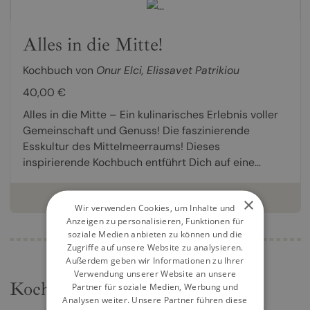
Alles in die Mitte!
Kochbuch von
Onur Elci
,
Elissavet Patrikiou
40,00 €
Alles in die Mitte – Ein kulinarisches Erlebnis voller
Gemeinschaft und Genuss! Die faszinierende
Esskultur des Mittelmeerraums! Dieses
inspirierende Kochbuch entführt Dich auf eine...
weiterlesen
×
Wir verwenden Cookies, um Inhalte und
Anzeigen zu personalisieren, Funktionen für
soziale Medien anbieten zu können und die
Zugriffe auf unsere Website zu analysieren.
Außerdem geben wir Informationen zu Ihrer
Verwendung unserer Website an unsere
Kochbücher
Partner für soziale Medien, Werbung und
Analysen weiter. Unsere Partner führen diese