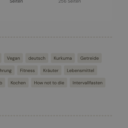
Seiten
256
Seiten
Vegan
deutsch
Kurkuma
Getreide
ährung
Fitness
Kräuter
Lebensmittel
b
Kochen
How not to die
Intervallfasten