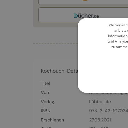
Wir verwend
anbiete
Information
und Analyse
zusammen,
Kochbuch-Details
Titel
Das HOW NOT TO 
Von
Dr. Michael Greger
Verlag
Lübbe Life
ISBN
978-3-43-107034
Erschienen
27.08.2021