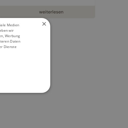
weiterlesen
×
ziale Medien
eben wir
ien, Werbung
iteren Daten
er Dienste