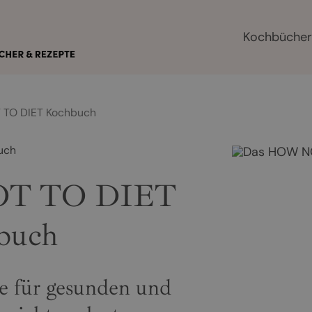
Kochbüche
TO DIET Kochbuch
uch
OT TO DIET
buch
e für gesunden und