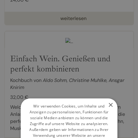
weiterlesen
Einfach Wein. Genießen und
perfekt kombinieren
Kochbuch von
Aldo Sohm
,
Christine Muhlke
,
Ansgar
Knirim
32,00 €
×
Wir verwenden Cookies, um Inhalte und
Welcher Wein zu welchem Essen und zu welchem
Anzeigen zu personalisieren, Funktionen für
Anlass? Mit Aldo Sohms genialer Methode stets die
soziale Medien anbieten zu können und die
perfekte Flasche finden Champagner zu Backhuhn,
Zugriffe auf unsere Website zu analysieren.
Muskateller zu Austern, trockener Riesling zu...
Außerdem geben wir Informationen zu Ihrer
Verwendung unserer Website an unsere