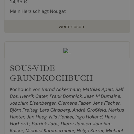
24,95 €
Mein Herz schlägt Nougat
weiterlesen
SOUS-VIDE
GRUNDKOCHBUCH
Kochbuch von
Bernd Ackermann
,
Mathias Apelt
,
Ralf
Bos
,
Henrik Cater
,
Frank Domnick
,
Jean M Dumaine
,
Joachim Eisenberger
,
Clemens Faber
,
Jens Fischer
,
Björn Freitag
,
Lars Ginsberg
,
André Großfeld
,
Markus
Haxter
,
Jan Heeg
,
Nils Henkel
,
Ingo Holland
,
Hans
Horberth
,
Patrick Jabs
,
Dieter Jansen
,
Joachim
Kaiser
,
Michael Kammermeier
,
Helgo Karrer
,
Michael