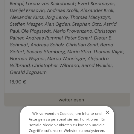
Kempf
,
Lorenz von Kiekebusch
,
Evert Kornmayer
,
Danijel Kresovic
,
Andreas Krolik
,
Alexander Kroll
,
Alexander Kunz
,
Jörg Leroy
,
Thomas Macyszyn
,
Steffen Mezger
,
Alan Ogden
,
Stephan Otto
,
Astrid
Paul
,
Ole Plogstedt
,
Mario Provenzano
,
Christoph
Rainer
,
Andreas Rummel
,
Peter Scharf
,
Dieter B.
Schmidt
,
Andreas Scholz
,
Christian Senff
,
Bernd
Siefert
,
Sascha Stemberg
,
Mario Stirn
,
Thomas Vilgis
,
Norman Wegner
,
Marco Wenninger
,
Alejandro
Wilbrand
,
Christopher Wilbrand
,
Bernd Winkler
,
Gerald Zogbaum
18,90 €
weiterlesen
×
Wir verwenden Cookies, um Inhalte und
Anzeigen zu personalisieren, Funktionen für
soziale Medien anbieten zu können und die
Zugriffe auf unsere Website zu analysieren.