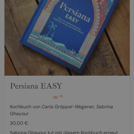
Persiana EASY
/ 10
7,6
Kochbuch von
Carla Gröppel-Wegener
,
Sabrina
Ghayour
30,00 €
Sabrina Ghayour tut mit diesem Kochbuch erneut