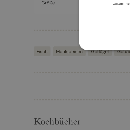
Größe
160 x 240 mm
zusammen,
Fisch
Mehlspeisen
Geflügel
Gebä
Kochbücher