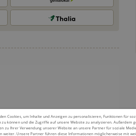
en Cookies, um Inhalte und Anzeigen zu personalisieren, Funktionen für so
-2
n zu können und die Zugriffe auf unsere Website zu analysieren. Außerdem g
en zu Ihrer Verwendung unserer Website an unsere Partner für soziale Med
Gewicht
201 g
n weiter. Unsere Partner führen diese Informationen möglicherweise mit we