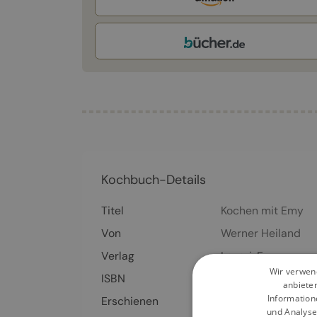
Kochbuch-Details
Titel
Kochen mit Emy
Von
Werner Heiland
Verlag
Lavori, E
Wir verwend
ISBN
978-3-93-573772
anbiete
Information
Erschienen
13.10.2017
und Analyse