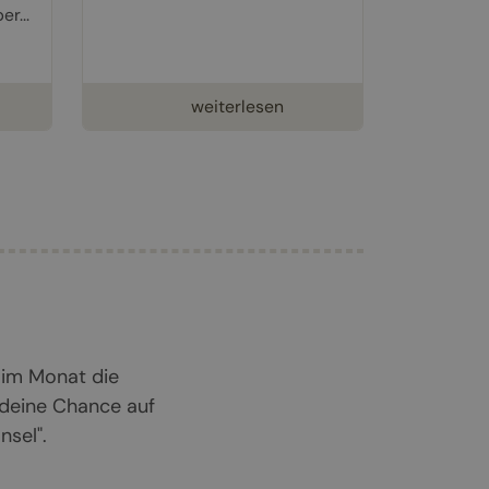
r...
weiterlesen
 im Monat die
 deine Chance auf
sel".