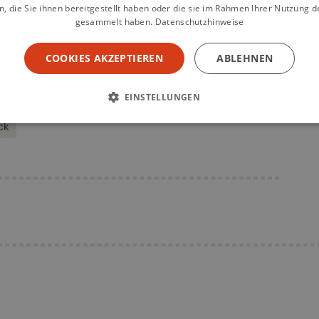
Preis
12,80
€
 die Sie ihnen bereitgestellt haben oder die sie im Rahmen Ihrer Nutzung d
gesammelt haben.
Datenschutzhinweise
COOKIES AKZEPTIEREN
ABLEHNEN
EINSTELLUNGEN
ck