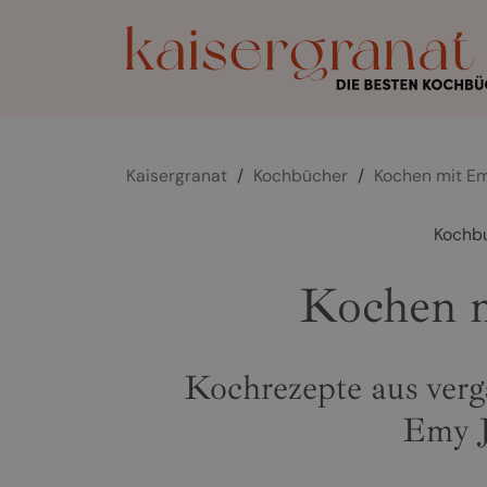
Kaisergranat
/
Kochbücher
/
Kochen mit E
Kochb
Kochen 
Kochrezepte aus ver
Emy J