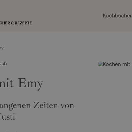
Kochbüche
my
uch
mit Emy
gangenen Zeiten von
usti