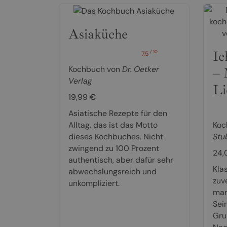
Asiaküche
Ic
/ 10
7,5
Kochbuch von
Dr. Oetker
– 
Verlag
Li
19,99 €
Asiatische Rezepte für den
Alltag, das ist das Motto
Koc
dieses Kochbuches. Nicht
Stu
zwingend zu 100 Prozent
24,
authentisch, aber dafür sehr
Kla
abwechslungsreich und
zuve
unkompliziert.
man
Sein
Gru