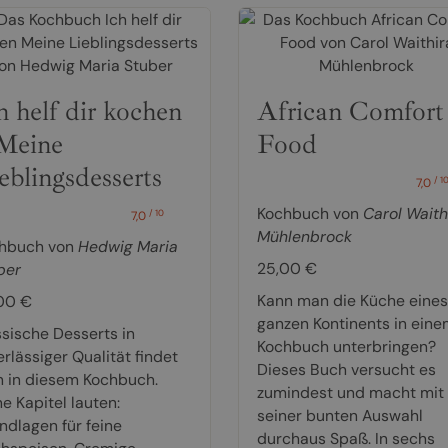
h helf dir kochen
African Comfort
Meine
Food
eblingsdesserts
/ 1
7,0
Kochbuch von
Carol Waith
/ 10
7,0
Mühlenbrock
hbuch von
Hedwig Maria
25,00 €
ber
Kann man die Küche eines
00 €
ganzen Kontinents in eine
ssische Desserts in
Kochbuch unterbringen?
rlässiger Qualität findet
Dieses Buch versucht es
 in diesem Kochbuch.
zumindest und macht mit
e Kapitel lauten:
seiner bunten Auswahl
ndlagen für feine
durchaus Spaß. In sechs