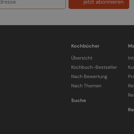
jetzt abonnieren
Kochbücher
Ma
Übersicht
In
Kochbuch-Bestseller
Ku
Nach Bewertung
Pr
Nach Themen
Re
Re
Suche
Re