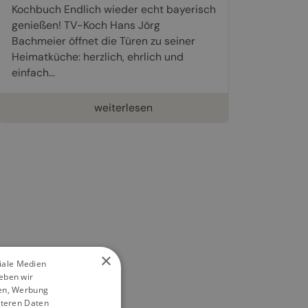
Kochbuch Endlich wieder echt bayerisch
genießen! TV-Koch Hans Jörg
Bachmeier öffnet die Türen zu seiner
Heimatküche: herzlich, ehrlich und
einfach...
weiterlesen
×
ziale Medien
eben wir
ien, Werbung
iteren Daten