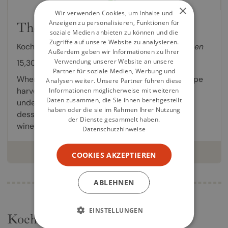
×
Wir verwenden Cookies, um Inhalte und
Anzeigen zu personalisieren, Funktionen für
The Winegrower's Cookbook
soziale Medien anbieten zu können und die
Zugriffe auf unsere Website zu analysieren.
Kochbuch von
Christiane Leesker
,
Vanessa Jansen
Außerdem geben wir Informationen zu Ihrer
Verwendung unserer Website an unsere
15,30 €
Partner für soziale Medien, Werbung und
When the grapes ripen in Burgundy and the grape
Analysen weiter. Unsere Partner führen diese
harvest begins, at mealtimes long tables groan
Informationen möglicherweise mit weiteren
Daten zusammen, die Sie ihnen bereitgestellt
under fresh salads, hearty stews and delicious
haben oder die sie im Rahmen Ihrer Nutzung
desserts. The generous hospitality of the
der Dienste gesammelt haben.
winegrowing...
Datenschutzhinweise
weiterlesen
COOKIES AKZEPTIEREN
ABLEHNEN
EINSTELLUNGEN
Kochbücher