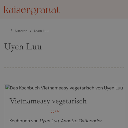
/
Autoren
/
Uyen Luu
Uyen Luu
Vietnameasy vegetarisch
/ 10
7,7
Kochbuch von
Uyen Luu
,
Annette Ostlaender