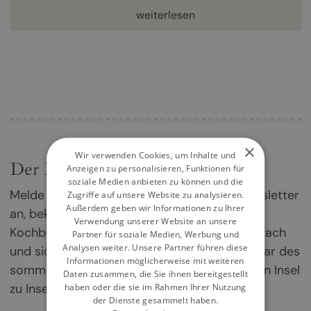
weiterlesen
×
Wir verwenden Cookies, um Inhalte und
Der Kochbuch-Newsletter
Anzeigen zu personalisieren, Funktionen für
soziale Medien anbieten zu können und die
Melde dich jetzt für unseren Kochbuch-Newsletter
Zugriffe auf unsere Website zu analysieren.
Außerdem geben wir Informationen zu Ihrer
an, bekomme einmal im Monat die besten
Verwendung unserer Website an unsere
Kochbuch-Empfehlungen direkt in dein Postfach
Partner für soziale Medien, Werbung und
Analysen weiter. Unsere Partner führen diese
und sichere dir deine Chance auf ein Exemplar des
Informationen möglicherweise mit weiteren
sommerlichen Griechenland-Kochbuchs „Von Insel
Daten zusammen, die Sie ihnen bereitgestellt
zu Insel".
haben oder die sie im Rahmen Ihrer Nutzung
der Dienste gesammelt haben.