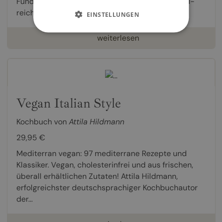
Fundgrube extra schneller, gesunder, Superfood-
reicher Drinks und Eissorten. Mit wenigen...
EINSTELLUNGEN
weiterlesen
Vegan Italian Style
Kochbuch von
Attila Hildmann
29,95 €
Mediterran vegan: 97 mediterrane Rezepte und
Klassiker. Vegan, cholesterinfrei und aus frischen,
überall erhältlichen Zutaten! Attila Hildmann,
erfolgreichster deutschsprachiger Kochbuchautor
der...