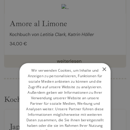
Amore al Limone
Kochbuch von
Letitia Clark
,
Katrin Höller
34,00 €
weiterlesen
×
Wir verwenden Cookies, um Inhalte und
Anzeigen zu personalisieren, Funktionen für
soziale Medien anbieten zu können und die
Zugriffe auf unsere Website zu analysieren.
Außerdem geben wir Informationen zu Ihrer
Kochbücher
Verwendung unserer Website an unsere
Partner für soziale Medien, Werbung und
Analysen weiter. Unsere Partner führen diese
Informationen möglicherweise mit weiteren
Daten zusammen, die Sie ihnen bereitgestellt
Japanisch Backen
haben oder die sie im Rahmen Ihrer Nutzung