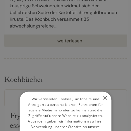
knusprige Schweinereien widmet sich der
beliebtesten Seite der Kartoffel: ihrer goldbraunen
Kruste. Das Kochbuch versammelt 35
abwechslungsreiche...
weiterlesen
Kochbücher
×
Wir verwenden Cookies, um Inhalte und
Anzeigen zu personalisieren, Funktionen für
soziale Medien anbieten zu können und die
Frydays for Fools - Vernünftig
Zugriffe auf unsere Website zu analysieren.
Außerdem geben wir Informationen zu Ihrer
essen können wir morgen
Verwendung unserer Website an unsere