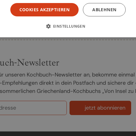
COOKIES AKZEPTIEREN
ABLEHNEN
Seite
1
EINSTELLUNGEN
uch-Newsletter
 für unseren Kochbuch-Newsletter an, bekomme einmal
Empfehlungen direkt in dein Postfach und sichere dir
sommerlichen Griechenland-Kochbuchs „Von Insel zu In
jetzt abonnieren