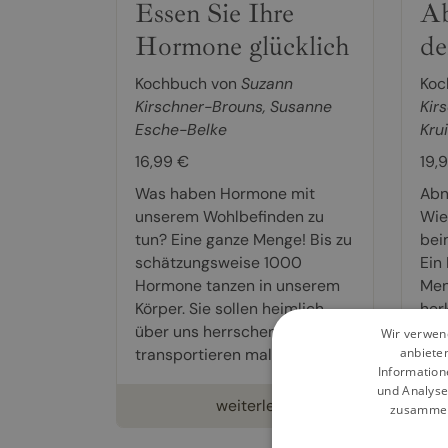
Essen Sie Ihre
Ab
Hormone glücklich
d
Kochbuch von
Suzann
Koc
Kirschner-Brouns
,
Susanne
Kir
Esche-Belke
Kru
16,99 €
19,
Was haben Hormone mit
Abn
unserem Wohlbefinden zu
Wie
tun? Eine ganze Menge! Bis zu
bei
schätzungsweise 1000
Ein 
Hormone tanzen in unserem
Men
Körper. Sie sollen heimlich
her
über uns herrschen,
ver
Wir verwend
transportieren mal gute...
der 
anbiete
Information
und Analyse
weiterlesen
zusammen,