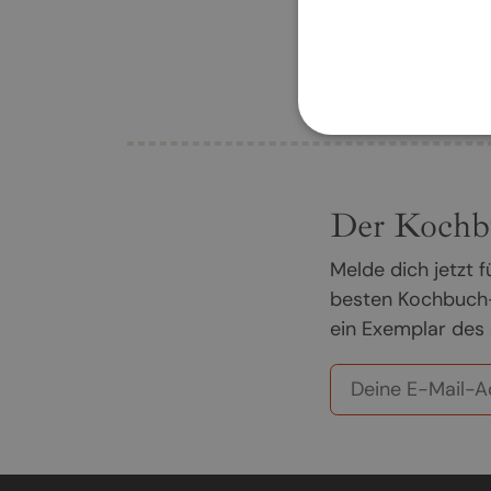
Der Kochb
Melde dich jetzt
besten Kochbuch-
ein Exemplar des 