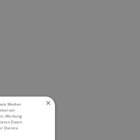
×
ziale Medien
eben wir
ien, Werbung
iteren Daten
er Dienste