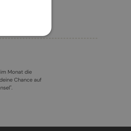
 im Monat die
 deine Chance auf
sel".