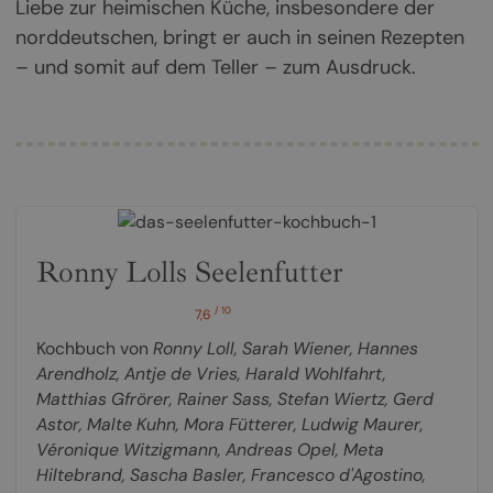
Liebe zur heimischen Küche, insbesondere der
norddeutschen, bringt er auch in seinen Rezepten
– und somit auf dem Teller – zum Ausdruck.
Ronny Lolls Seelenfutter
/ 10
7,6
Kochbuch von
Ronny Loll
,
Sarah Wiener
,
Hannes
Arendholz
,
Antje de Vries
,
Harald Wohlfahrt
,
Matthias Gfrörer
,
Rainer Sass
,
Stefan Wiertz
,
Gerd
Astor
,
Malte Kuhn
,
Mora Fütterer
,
Ludwig Maurer
,
Véronique Witzigmann
,
Andreas Opel
,
Meta
Hiltebrand
,
Sascha Basler
,
Francesco d'Agostino
,