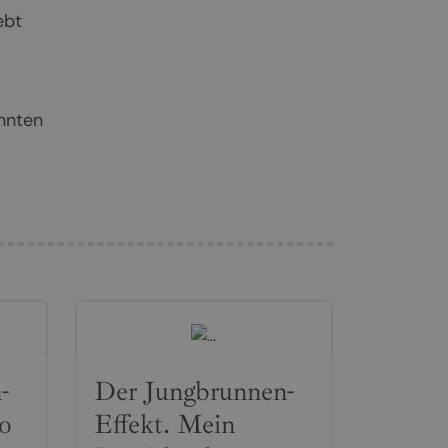
ebt
hnten
-
Der Jungbrunnen-
io
Effekt. Mein