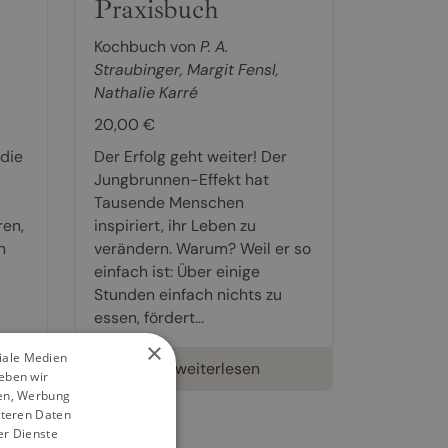
Praxisbuch
Kochbuch von
P. A.
Straubinger
,
Margit Fensl
,
Nathalie Karré
20,00 €
die
Der Erfolg geht weiter! Der
Jungbrunnen-Effekt hat
Tausende Menschen
en,
inspiriert, ihr Leben zu
n
verändern. Warum? Weil er so
einfach ist: Über einige
Stunden einfach nichts zu
essen, fördert...
×
ziale Medien
weiterlesen
eben wir
ien, Werbung
iteren Daten
er Dienste