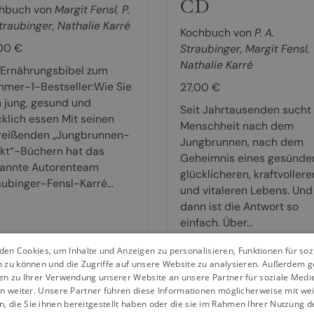
CD
hbuch von
Margit Fensl
,
P.
Straubinger
,
Nathalie Karré
Kochbuch von
P. A.
00 €
Straubinger
,
Margit Fensl
,
Nathalie Karré
 Ernährungsbibel zum
mer-1-Bestseller:Wie Sie
27,00 €
h jung, gesund und
Seit Jahrtausenden sucht 
cklich essen Mit seinen
Menschheit nach dem
reißenden „Jungbrunnen-
Jungbrunnen, nach dem
ekt“-Büchern hat das
Geheimnis eines gesünder
annte Autorenteam
glücklicheren, kraftvollere
aubinger-Fensl-Karré...
und vitaleren Lebens. Und
dann ist die Antwort so
einfach. Über...
en Cookies, um Inhalte und Anzeigen zu personalisieren, Funktionen für so
weiterlesen
weiterlesen
n zu können und die Zugriffe auf unsere Website zu analysieren. Außerdem g
en zu Ihrer Verwendung unserer Website an unsere Partner für soziale Med
n weiter. Unsere Partner führen diese Informationen möglicherweise mit we
 die Sie ihnen bereitgestellt haben oder die sie im Rahmen Ihrer Nutzung d