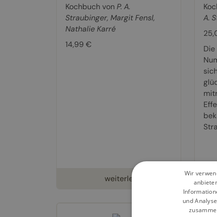
Kochbuch von
P. A.
Koc
Straubinger
,
Margit Fensl
,
A. 
Nathalie Karré
25,
14,99 €
Die
Num
sic
glü
mit
Eff
bek
Str
Wir verwend
weiterlesen
anbiete
Information
und Analyse
zusammen,