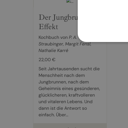
Der Jungbrunnen-
Effekt
Kochbuch von
P. A.
Straubinger
,
Margit Fensl
,
Nathalie Karré
22,00 €
Seit Jahrtausenden sucht die
Menschheit nach dem
Jungbrunnen, nach dem
Geheimnis eines gesünderen,
glücklicheren, kraftvolleren
und vitaleren Lebens. Und
dann ist die Antwort so
einfach. Über...