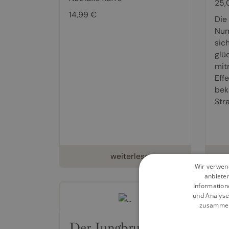
25,
14,99 €
Die
Num
sic
glü
mit
Eff
bek
Str
weiterlesen
Wir verwend
anbiete
Information
und Analyse
zusammen,
Der Jungbrunnen-