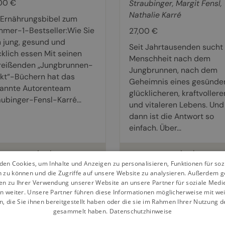
00 €
Straubinger
,
Margit Fensl
,
Nathalie Karré
 Ernährungsbibel zum
mer-1-Bestseller:Wie Sie
27,00 €
h jung, gesund und
Seit Jahrtausenden sucht 
cklich essen Mit seinen
Menschheit nach dem
reißenden „Jungbrunnen-
Jungbrunnen, nach dem
ekt“-Büchern hat das
Geheimnis eines gesünder
annte Autorenteam
glücklicheren, kraftvollere
aubinger-Fensl-Karré...
und vitaleren Lebens. Und
dann ist die Antwort so
einfach. Über...
weiterlesen
weiterlesen
en Cookies, um Inhalte und Anzeigen zu personalisieren, Funktionen für so
n zu können und die Zugriffe auf unsere Website zu analysieren. Außerdem g
en zu Ihrer Verwendung unserer Website an unsere Partner für soziale Med
n weiter. Unsere Partner führen diese Informationen möglicherweise mit we
 die Sie ihnen bereitgestellt haben oder die sie im Rahmen Ihrer Nutzung d
gesammelt haben.
Datenschutzhinweise