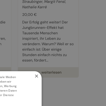
Straubinger
,
Margit Fensl
,
Nathalie Karré
20,00 €
die
Der Erfolg geht weiter! Der
Jungbrunnen-Effekt hat
Tausende Menschen
en,
inspiriert, ihr Leben zu
n
verändern. Warum? Weil er so
einfach ist: Über einige
Stunden einfach nichts zu
essen, fördert...
weiterlesen
×
ziale Medien
eben wir
ien, Werbung
iteren Daten
er Dienste