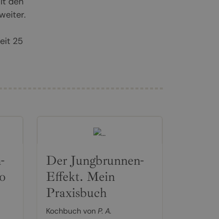
it den
eiter.
eit 25
-
Der Jungbrunnen-
io
Effekt. Mein
Praxisbuch
Kochbuch von
P. A.