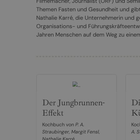
Filmemacher, Journalist (ORF) und Semin
Themen Fasten und Gesundheit und gibt
Nathalie Karré, die Unternehmerin und ge
Organisations- und Führungskräfteentwi
Jahren Menschen auf dem Weg zu einem 
Der Jungbrunnen-
Di
Effekt
K
Kochbuch von
P. A.
Koc
Straubinger
,
Margit Fensl
,
A. 
Nathalie Karré