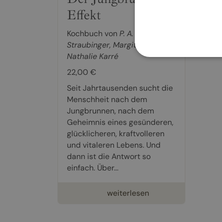
Effekt
Kochbuch von
P. A.
Straubinger
,
Margit Fensl
,
Nathalie Karré
22,00 €
Seit Jahrtausenden sucht die
Menschheit nach dem
Jungbrunnen, nach dem
Geheimnis eines gesünderen,
glücklicheren, kraftvolleren
und vitaleren Lebens. Und
dann ist die Antwort so
einfach. Über...
weiterlesen