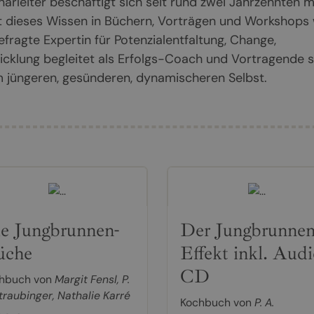
arleiter beschäftigt sich seit rund zwei Jahrzehnten m
 dieses Wissen in Büchern, Vorträgen und Workshops w
fragte Expertin für Potenzialentfaltung, Change,
cklung begleitet als Erfolgs-Coach und Vortragende s
jüngeren, gesünderen, dynamischeren Selbst.
e Jungbrunnen-
Der Jungbrunnen
üche
Effekt inkl. Aud
CD
hbuch von
Margit Fensl
,
P.
Straubinger
,
Nathalie Karré
Kochbuch von
P. A.