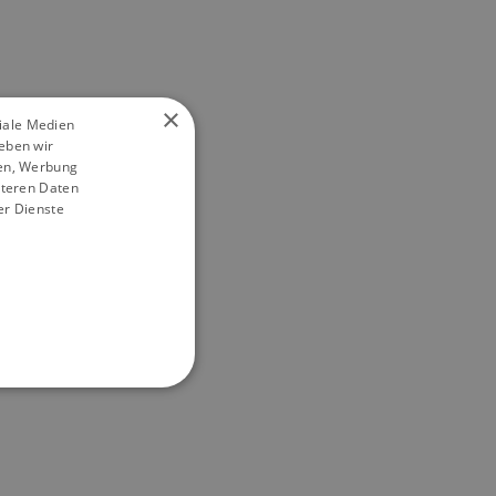
×
ziale Medien
eben wir
ien, Werbung
iteren Daten
er Dienste