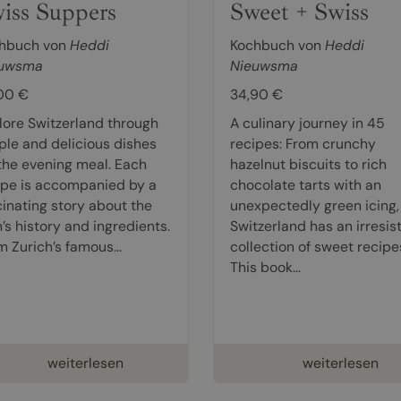
iss Suppers
Sweet + Swiss
hbuch von
Heddi
Kochbuch von
Heddi
uwsma
Nieuwsma
00 €
34,90 €
lore Switzerland through
A culinary journey in 45
ple and delicious dishes
recipes: From crunchy
 the evening meal. Each
hazelnut biscuits to rich
ipe is accompanied by a
chocolate tarts with an
cinating story about the
unexpectedly green icing,
’s history and ingredients.
Switzerland has an irresist
m Zurich’s famous...
collection of sweet recipe
This book...
weiterlesen
weiterlesen