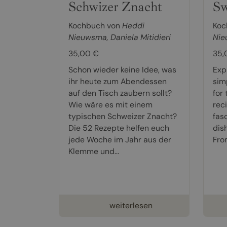
Schwizer Znacht
Sw
Kochbuch von
Heddi
Koc
Nieuwsma
,
Daniela Mitidieri
Nie
35,00 €
35,
Schon wieder keine Idee, was
Exp
ihr heute zum Abendessen
sim
auf den Tisch zaubern sollt?
for
Wie wäre es mit einem
rec
typischen Schweizer Znacht?
fas
Die 52 Rezepte helfen euch
dish
jede Woche im Jahr aus der
Fro
Klemme und...
weiterlesen