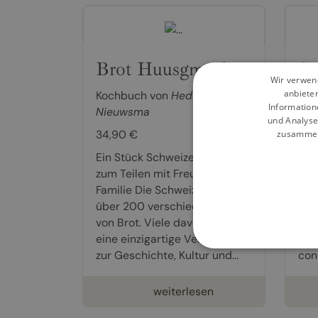
Brot Huusgmacht
Sw
Wir verwend
anbiete
Kochbuch von
Heddi
Koc
Information
Nieuwsma
Nie
und Analyse
34,90 €
34,
zusammen,
Ein Stück Schweizer Tradition
A pi
zum Teilen mit Freunden und
sha
Familie Die Schweiz kennt
fami
über 200 verschiedene Arten
fin
von Brot. Viele davon haben
of 
eine einzigartige Verbindung
bre
zur Geschichte, Kultur und...
conn
weiterlesen