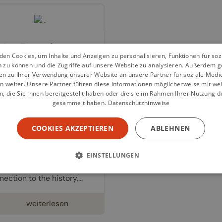
iss Bread
en Cookies, um Inhalte und Anzeigen zu personalisieren, Funktionen für so
n zu können und die Zugriffe auf unsere Website zu analysieren. Außerdem g
hbuch von
Heddi
en zu Ihrer Verwendung unserer Website an unsere Partner für soziale Med
uwsma
n weiter. Unsere Partner führen diese Informationen möglicherweise mit we
90 €
 die Sie ihnen bereitgestellt haben oder die sie im Rahmen Ihrer Nutzung d
gesammelt haben.
Datenschutzhinweise
ece of Swiss tradition to
re with your friends and
COOKIES AKZEPTIEREN
ABLEHNEN
ly In Switzerland, you will
d over 200 different types
bread. Many of these
EINSTELLUNGEN
ads have a unique
ection to the history,...
weiterlesen