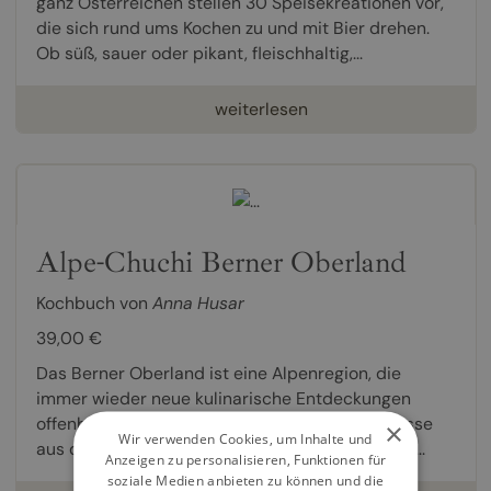
ganz Österreichen stellen 30 Speisekreationen vor,
die sich rund ums Kochen zu und mit Bier drehen.
Ob süß, sauer oder pikant, fleischhaltig,...
weiterlesen
Alpe-Chuchi Berner Oberland
Kochbuch von
Anna Husar
39,00 €
Das Berner Oberland ist eine Alpenregion, die
immer wieder neue kulinarische Entdeckungen
offenbart. Es sind einerseits typische Erzeugnisse
×
Wir verwenden Cookies, um Inhalte und
aus der Alpwirtschaft und einfache Zutaten wie...
Anzeigen zu personalisieren, Funktionen für
soziale Medien anbieten zu können und die