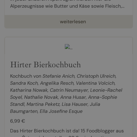
Alperzeugnisse wie Butter und Käse sowie Fleisch,...
weiterlesen
Hirter Bierkochbuch
Kochbuch von
Stefanie Anich
,
Christoph Ulreich
,
Sandra Koch
,
Angelika Resch
,
Valentina Volcich
,
Katharina Nowak
,
Catrin Neumayer
,
Leonie-Rachel
Soyel
,
Nathalie Novak
,
Anna Husar
,
Anna-Sophie
Standl
,
Martina Peketz
,
Lisa Hauser
,
Julia
Baumgarten
,
Ella Josefine Esque
6,99 €
Das Hirter Bierkochbuch ist da! 15 Foodblogger aus