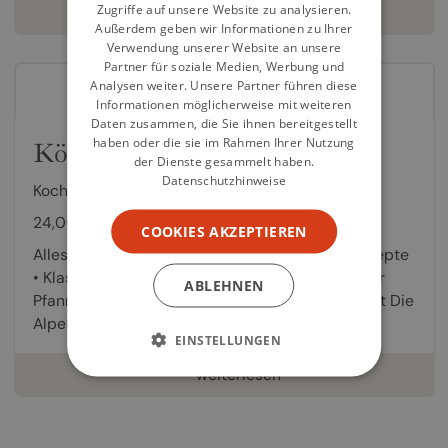
Zugriffe auf unsere Website zu analysieren.
weiterlesen
Außerdem geben wir Informationen zu Ihrer
Verwendung unserer Website an unsere
Partner für soziale Medien, Werbung und
Analysen weiter. Unsere Partner führen diese
Informationen möglicherweise mit weiteren
Daten zusammen, die Sie ihnen bereitgestellt
haben oder die sie im Rahmen Ihrer Nutzung
Köstliche Alpenküche
der Dienste gesammelt haben.
Datenschutzhinweise
Kochbuch von
Anna Husar
24,00 €
COOKIES AKZEPTIEREN
Alles aus einer Pfanne • Sechs Länder – 60 Rezepte
• Klassiker und vergessene Spezialitäten aus der
ABLEHNEN
Pfanne • Schnelle Gerichte, günstig und nahrhaft Die
Alpenküche zeichnet sich durch...
EINSTELLUNGEN
weiterlesen