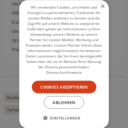
Verlag
Prestel
×
Wir verwenden Cookies, um Inhalte und
ISBN
978-3-79-138382-8
Anzeigen zu personalisieren, Funktionen für
soziale Medien anbieten zu können und die
Erschienen
21.08.2017
Zugriffe auf unsere Website zu analysieren.
Außerdem geben wir Informationen zu Ihrer
Gewicht
1021 g
Verwendung unserer Website an unsere
Partner für soziale Medien, Werbung und
Größe
189 x 251 mm
Analysen weiter. Unsere Partner führen diese
Preis
32,00
€
Informationen möglicherweise mit weiteren
Daten zusammen, die Sie ihnen bereitgestellt
haben oder die sie im Rahmen Ihrer Nutzung
der Dienste gesammelt haben.
Datenschutzhinweise
COOKIES AKZEPTIEREN
Backen
Dolci
Italien
Kekse
Kuchen
ABLEHNEN
Tartes
Torten
EINSTELLUNGEN