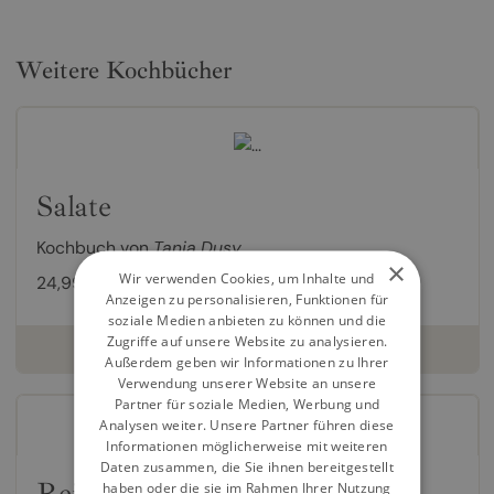
Weitere Kochbücher
Salate
Kochbuch von
Tanja Dusy
×
Wir verwenden Cookies, um Inhalte und
24,99 €
Anzeigen zu personalisieren, Funktionen für
soziale Medien anbieten zu können und die
Zugriffe auf unsere Website zu analysieren.
weiterlesen
Außerdem geben wir Informationen zu Ihrer
Verwendung unserer Website an unsere
Partner für soziale Medien, Werbung und
Analysen weiter. Unsere Partner führen diese
Informationen möglicherweise mit weiteren
Daten zusammen, die Sie ihnen bereitgestellt
Reis
haben oder die sie im Rahmen Ihrer Nutzung