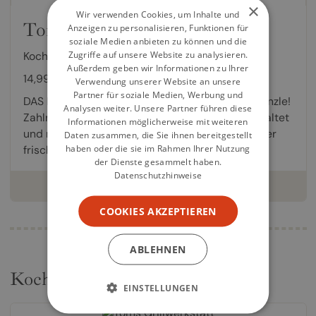
×
Wir verwenden Cookies, um Inhalte und
Toms Wintergrillen
Anzeigen zu personalisieren, Funktionen für
soziale Medien anbieten zu können und die
Zugriffe auf unsere Website zu analysieren.
Kochbuch von
Tom Heinzle
Außerdem geben wir Informationen zu Ihrer
14,99 €
Verwendung unserer Website an unsere
Partner für soziale Medien, Werbung und
DAS Buch zum Thema vom Grillmeister Tom Heinzle!
Analysen weiter. Unsere Partner führen diese
Zahlreiche köstliche Winter-Rezepte! Edel gestaltet
Informationen möglicherweise mit weiteren
und mit Food-Fotos voll Winter-Atmosphäre! Der
Daten zusammen, die Sie ihnen bereitgestellt
haben oder die sie im Rahmen Ihrer Nutzung
frisch gefallene Schnee glitzert in der Sonne,...
der Dienste gesammelt haben.
Datenschutzhinweise
weiterlesen
COOKIES AKZEPTIEREN
ABLEHNEN
Kochbücher
EINSTELLUNGEN