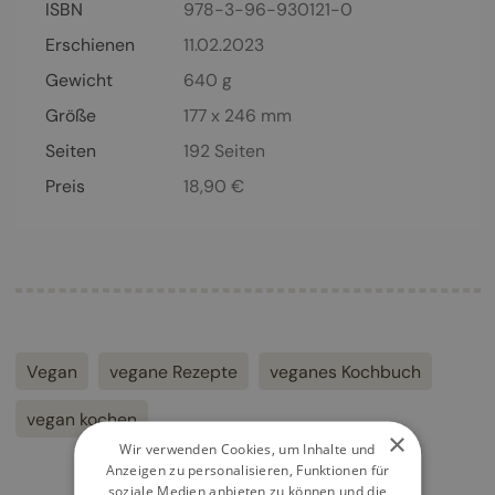
ISBN
978-3-96-930121-0
Erschienen
11.02.2023
Gewicht
640 g
Größe
177 x 246 mm
Seiten
192
Seiten
Preis
18,90
€
Vegan
vegane Rezepte
veganes Kochbuch
vegan kochen
×
Wir verwenden Cookies, um Inhalte und
Anzeigen zu personalisieren, Funktionen für
soziale Medien anbieten zu können und die