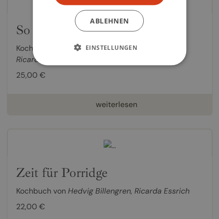
ABLEHNEN
So schmeckt mein Sommer
Kochbuch von
Astrid Lindgren
,
Fredrik Eriksson
,
EINSTELLUNGEN
Ricarda Essrich
25,00 €
weiterlesen
Zeit für Porridge
Kochbuch von
Hedvig Billengren
,
Ricarda Essrich
22,00 €