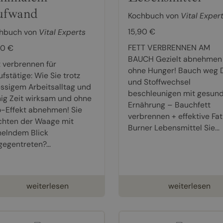
ufwand
Kochbuch von
Vital Exper
15,90 €
hbuch von
Vital Experts
FETT VERBRENNEN AM
90 €
BAUCH Gezielt abnehmen
t verbrennen für
ohne Hunger! Bauch weg D
fstätige: Wie Sie trotz
und Stoffwechsel
essigem Arbeitsalltag und
beschleunigen mit gesun
ig Zeit wirksam und ohne
Ernährung – Bauchfett
o-Effekt abnehmen! Sie
verbrennen + effektive Fat
hten der Waage mit
Burner Lebensmittel Sie...
helndem Blick
gegentreten?...
weiterlesen
weiterlesen