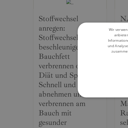
Stoffwechsel
N
anregen:
T
Wir verwend
anbiete
Stoffwechsel
M
Information
beschleunigen und
Si
und Analyse
zusammen,
Bauchfett
di
verbrennen ohne
Pr
Diät und Sport!
Ha
Schnell und einfach
Se
abnehmen und Fett
Sh
verbrennen am
Ma
Bauch mit
Ra
gesunder
se