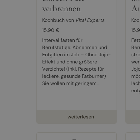
verbrennen
A
Kochbuch von
Vital Experts
Koc
15,90 €
15,
Intervallfasten für
Fet
Berufstätige: Abnehmen und
Beru
Entgiften im Job – Ohne Jojo-
str
Effekt und ohne größere
wen
Verzichte! (inkl. Rezepte für
Joj
leckere, gesunde Fatburner)
möc
Sie wollen mit geringem...
läc
ent
weiterlesen