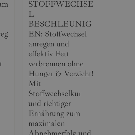
 am
STOFFWECHSE
L
BESCHLEUNIG
weg
EN: Stoffwechsel
anregen und
effektiv Fett
t
verbrennen ohne
Hunger & Verzicht!
Mit
Stoffwechselkur
und richtiger
Ernährung zum
maximalen
Abnehmerfolg und