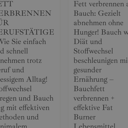
ETT
Fett verbrennen
ERBRENNEN
Bauch: Gezielt
ÜR
abnehmen ohne
ERUFSTÄTIGE
Hunger! Bauch 
Wie Sie einfach
Diät und
d schnell
Stoffwechsel
nehmen trotz
beschleunigen mi
ruf und
gesunder
ressigem Alltag!
Ernährung –
offwechsel
Bauchfett
regen und Bauch
verbrennen +
g mit effektiven
effektive Fat
thoden und
Burner
nimalem
Lebensmittel