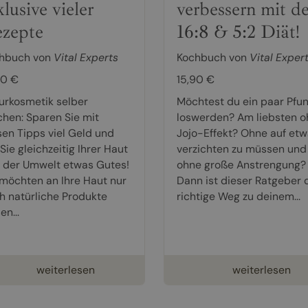
klusive vieler
verbessern mit de
zepte
16:8 & 5:2 Diät!
hbuch von
Vital Experts
Kochbuch von
Vital Exper
90 €
15,90 €
urkosmetik selber
Möchtest du ein paar Pfu
hen: Sparen Sie mit
loswerden? Am liebsten o
sen Tipps viel Geld und
Jojo-Effekt? Ohne auf et
Sie gleichzeitig Ihrer Haut
verzichten zu müssen und
 der Umwelt etwas Gutes!
ohne große Anstrengung?
 möchten an Ihre Haut nur
Dann ist dieser Ratgeber 
h natürliche Produkte
richtige Weg zu deinem...
en...
weiterlesen
weiterlesen