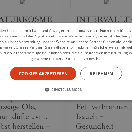
ATURKOSME
INTERVALLF
IK SELBER
TEN FÜR
en Cookies, um Inhalte und Anzeigen zu personalisieren, Funktionen für so
n zu können und die Zugriffe auf unsere Website zu analysieren. Außerdem g
ACHEN: Wie
ANFÄNGER:
en zu Ihrer Verwendung unserer Website an unsere Partner für soziale Med
e ganz einfach
Wie Sie durch
n weiter. Unsere Partner führen diese Informationen möglicherweise mit we
 die Sie ihnen bereitgestellt haben oder die sie im Rahmen Ihrer Nutzung d
verse Kosmetik
intermittierendes
gesammelt haben.
Datenschutzhinweise
odukte,
Fasten Ihren
COOKIES AKZEPTIEREN
ABLEHNEN
utcremes,
Stoffwechsel
ifen, Duschgele,
anregen & effekt
EINSTELLUNGEN
ampoos,
abnehmen. Gezie
ssage Öle,
Fett verbrennen
umdüfte uvm.
Bauch +
lbst herstellen –
Gesundheit