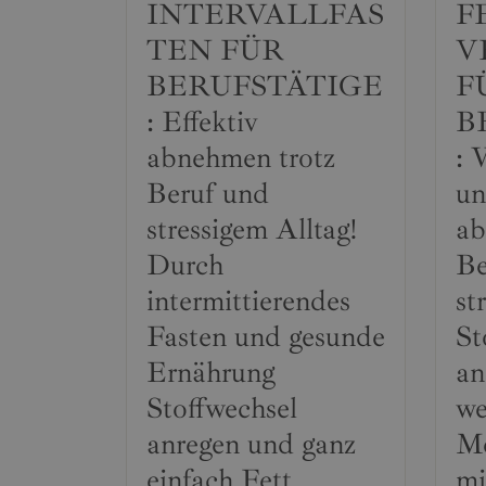
INTERVALLFAS
F
TEN FÜR
V
BERUFSTÄTIGE
F
: Effektiv
B
abnehmen trotz
: 
Beruf und
un
stressigem Alltag!
ab
Durch
Be
intermittierendes
st
Fasten und gesunde
St
Ernährung
an
Stoffwechsel
we
anregen und ganz
Me
einfach Fett
mi