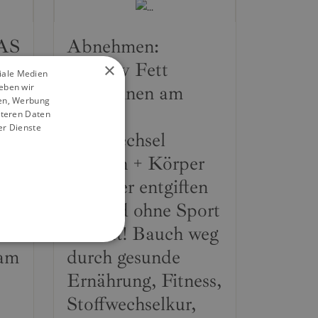
AS
Abnehmen:
Effektiv Fett
×
ziale Medien
eben wir
verbrennen am
ien, Werbung
Bauch,
iteren Daten
er Dienste
Stoffwechsel
anregen + Körper
& Leber entgiften
iv
mit und ohne Sport
lt
& Diät! Bauch weg
 am
durch gesunde
Ernährung, Fitness,
Stoffwechselkur,