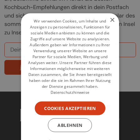
Kochbuch-Empfehlungen direkt in dein Postfach
und sichere dir deine Chance auf ein Exemplar des
×
Wir verwenden Cookies, um Inhalte und
sommerlichen Griechenland-Kochbuchs „Von Insel
Anzeigen zu personalisieren, Funktionen für
zu Insel".
soziale Medien anbieten zu können und die
Zugriffe auf unsere Website zu analysieren.
Außerdem geben wir Informationen zu Ihrer
Verwendung unserer Website an unsere
Partner für soziale Medien, Werbung und
Analysen weiter. Unsere Partner führen diese
jetzt abonnieren
Informationen möglicherweise mit weiteren
Daten zusammen, die Sie ihnen bereitgestellt
haben oder die sie im Rahmen Ihrer Nutzung
der Dienste gesammelt haben.
Datenschutzhinweise
COOKIES AKZEPTIEREN
ABLEHNEN