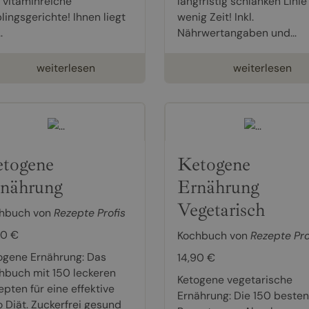
 vitaminreiche
langfristig schlanken Linie
lingsgerichte! Ihnen liegt
wenig Zeit! Inkl.
.
Nährwertangaben und...
weiterlesen
weiterlesen
togene
Ketogene
nährung
Ernährung
Vegetarisch
hbuch von
Rezepte Profis
90 €
Kochbuch von
Rezepte Pro
ogene Ernährung: Das
14,90 €
hbuch mit 150 leckeren
Ketogene vegetarische
epten für eine effektive
Ernährung: Die 150 besten
o Diät. Zuckerfrei gesund