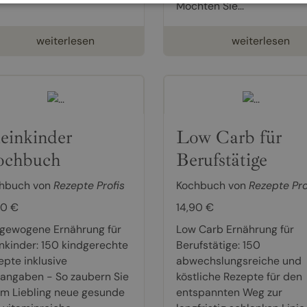
Möchten Sie...
weiterlesen
weiterlesen
einkinder
Low Carb für
ochbuch
Berufstätige
hbuch von
Rezepte Profis
Kochbuch von
Rezepte Pro
90 €
14,90 €
gewogene Ernährung für
Low Carb Ernährung für
inkinder: 150 kindgerechte
Berufstätige: 150
epte inklusive
abwechslungsreiche und
tangaben - So zaubern Sie
köstliche Rezepte für den
em Liebling neue gesunde
entspannten Weg zur