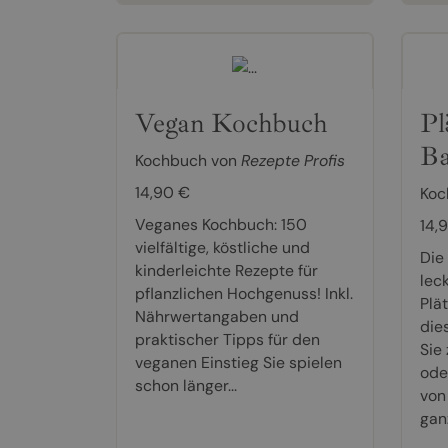
Vegan Kochbuch
Pl
Ba
Kochbuch von
Rezepte Profis
14,90 €
Koc
Veganes Kochbuch: 150
14,
vielfältige, köstliche und
Die
kinderleichte Rezepte für
lec
pflanzlichen Hochgenuss! Inkl.
Plä
Nährwertangaben und
die
praktischer Tipps für den
Sie
veganen Einstieg Sie spielen
ode
schon länger...
von
ganz