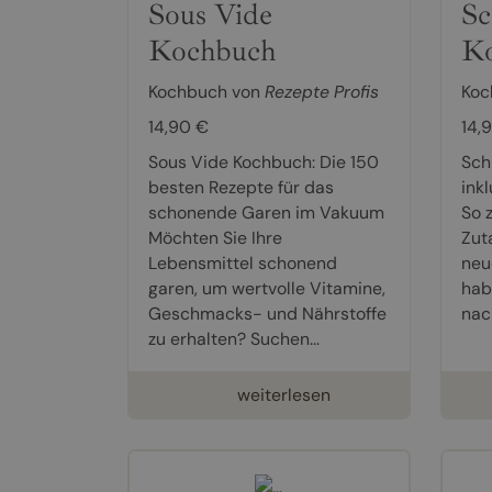
Sous Vide
Sc
Kochbuch
K
Kochbuch von
Rezepte Profis
Koc
14,90 €
14,
Sous Vide Kochbuch: Die 150
Sch
besten Rezepte für das
ink
schonende Garen im Vakuum
So 
Möchten Sie Ihre
Zuta
Lebensmittel schonend
neu
garen, um wertvolle Vitamine,
hab
Geschmacks- und Nährstoffe
nach
zu erhalten? Suchen...
weiterlesen