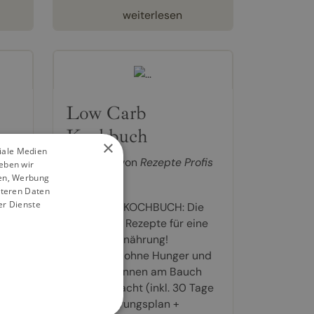
weiterlesen
Low Carb
h
Kochbuch
×
ziale Medien
fis
Kochbuch von
Rezepte Profis
eben wir
ien, Werbung
14,90 €
iteren Daten
er Dienste
-
LOW CARB KOCHBUCH: Die
n +
150 besten Rezepte für eine
gesunde Ernährung!
Abnehmen ohne Hunger und
e
Fett verbrennen am Bauch
nen
leicht gemacht (inkl. 30 Tage
Diät Ernährungsplan +