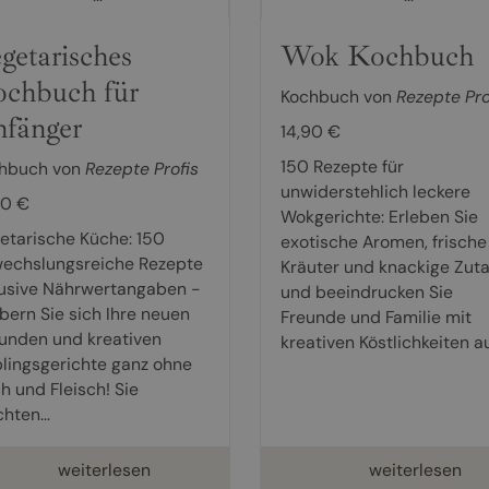
getarisches
Wok Kochbuch
chbuch für
Kochbuch von
Rezepte Pro
fänger
14,90 €
150 Rezepte für
hbuch von
Rezepte Profis
unwiderstehlich leckere
90 €
Wokgerichte: Erleben Sie
etarische Küche: 150
exotische Aromen, frische
echslungsreiche Rezepte
Kräuter und knackige Zut
lusive Nährwertangaben -
und beeindrucken Sie
bern Sie sich Ihre neuen
Freunde und Familie mit
unden und kreativen
kreativen Köstlichkeiten aus
blingsgerichte ganz ohne
h und Fleisch! Sie
hten...
weiterlesen
weiterlesen