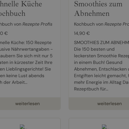
hnelle Küche
Smoothies zum
ochbuch
Abnehmen
hbuch von
Rezepte Profis
Kochbuch von
Rezepte Pro
90 €
14,90 €
nelle Küche: 150 Rezepte
SMOOTHIES ZUM ABNEHM
lusive Nährwertangaben -
Die 150 besten und
zaubern Sie sich mit nur 5
leckersten Smoothie Reze
ten in kürzester Zeit Ihre
in einem Buch! Gesund
en Lieblingsgerichte! Sie
Abnehmen, Entschlacken 
en keine Lust abends
Entgiften leicht gemacht, 
 der Arbeit...
mehr Energie im Alltag Da
Rezeptbuch für...
weiterlesen
weiterlesen