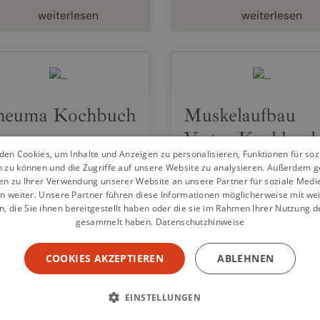
weiterlesen
weiterlesen
heuma Kochbuch
Muskelaufbau
Vegan Kochbuc
hbuch von
Rezepte Profis
en Cookies, um Inhalte und Anzeigen zu personalisieren, Funktionen für so
90 €
Kochbuch von
Rezepte Pro
n zu können und die Zugriffe auf unsere Website zu analysieren. Außerdem g
en zu Ihrer Verwendung unserer Website an unsere Partner für soziale Med
 Rheuma Kochbuch mit
14,90 €
n weiter. Unsere Partner führen diese Informationen möglicherweise mit we
 Rezepten +
 die Sie ihnen bereitgestellt haben oder die sie im Rahmen Ihrer Nutzung d
Das vegane Muskelaufbau
rwertangaben. Das
gesammelt haben.
Datenschutzhinweise
Kochbuch mit 150 Rezepte
fekte Rezeptbuch für eine
Nährwertangaben und 30
unde Ernährung bei
COOKIES AKZEPTIEREN
ABLEHNEN
Tage Ernährungsplan. Das
uma. Leiden Sie an einer
ideale Rezeptbuch für ein
umatischen Erkrankung
vegane Ernährung und ei
EINSTELLUNGEN
 an einer aktivierten...
effektiven Muskelaufbau.