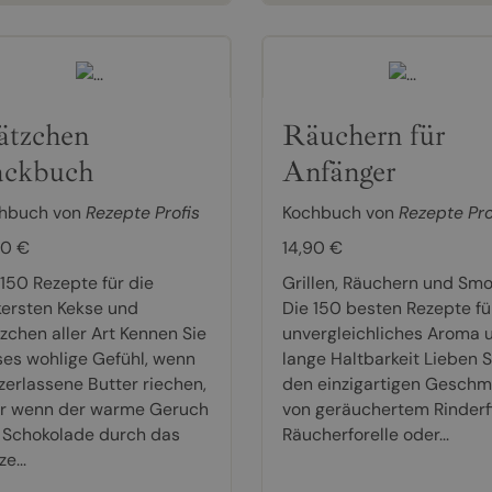
ätzchen
Räuchern für
ckbuch
Anfänger
hbuch von
Rezepte Profis
Kochbuch von
Rezepte Pro
90 €
14,90 €
 150 Rezepte für die
Grillen, Räuchern und Smo
kersten Kekse und
Die 150 besten Rezepte fü
tzchen aller Art Kennen Sie
unvergleichliches Aroma 
ses wohlige Gefühl, wenn
lange Haltbarkeit Lieben S
 zerlassene Butter riechen,
den einzigartigen Gesch
r wenn der warme Geruch
von geräuchertem Rinderfi
 Schokolade durch das
Räucherforelle oder...
e...