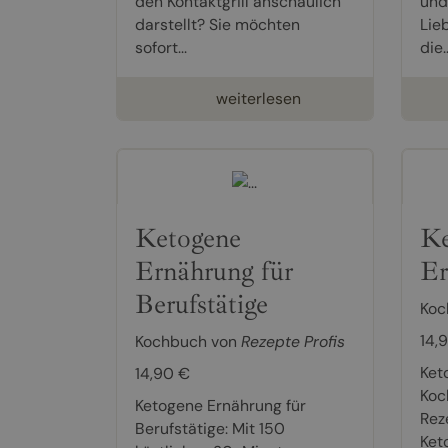
den Kontaktgrill anschaulich
und
darstellt? Sie möchten
Lieb
sofort...
die..
weiterlesen
Ketogene
Ke
Ernährung für
Er
Berufstätige
Koc
14,
Kochbuch von
Rezepte Profis
Ket
14,90 €
Koc
Ketogene Ernährung für
Rez
Berufstätige: Mit 150
Ket