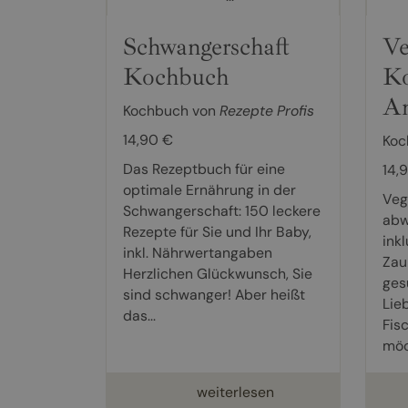
Schwangerschaft
Ve
Kochbuch
Ko
An
Kochbuch von
Rezepte Profis
14,90 €
Koc
Das Rezeptbuch für eine
14,
optimale Ernährung in der
Veg
Schwangerschaft: 150 leckere
abw
Rezepte für Sie und Ihr Baby,
ink
inkl. Nährwertangaben
Zau
Herzlichen Glückwunsch, Sie
ges
sind schwanger! Aber heißt
Lie
das...
Fisc
möc
weiterlesen