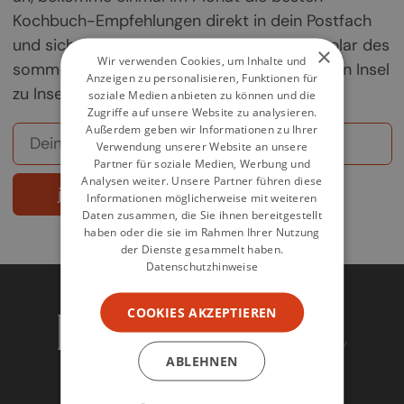
Kochbuch-Empfehlungen direkt in dein Postfach
und sichere dir deine Chance auf ein Exemplar des
×
Wir verwenden Cookies, um Inhalte und
sommerlichen Griechenland-Kochbuchs „Von Insel
Anzeigen zu personalisieren, Funktionen für
zu Insel".
soziale Medien anbieten zu können und die
Zugriffe auf unsere Website zu analysieren.
Außerdem geben wir Informationen zu Ihrer
Verwendung unserer Website an unsere
Partner für soziale Medien, Werbung und
Analysen weiter. Unsere Partner führen diese
jetzt abonnieren
Informationen möglicherweise mit weiteren
Daten zusammen, die Sie ihnen bereitgestellt
haben oder die sie im Rahmen Ihrer Nutzung
der Dienste gesammelt haben.
Datenschutzhinweise
COOKIES AKZEPTIEREN
ABLEHNEN