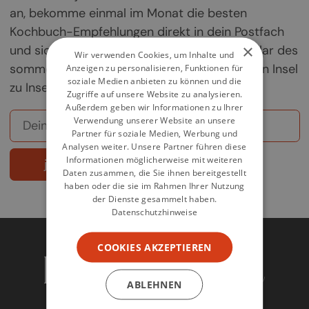
an, bekomme einmal im Monat die besten
Kochbuch-Empfehlungen direkt in dein Postfach
×
und sichere dir deine Chance auf ein Exemplar des
Wir verwenden Cookies, um Inhalte und
sommerlichen Griechenland-Kochbuchs „Von Insel
Anzeigen zu personalisieren, Funktionen für
soziale Medien anbieten zu können und die
zu Insel".
Zugriffe auf unsere Website zu analysieren.
Außerdem geben wir Informationen zu Ihrer
Verwendung unserer Website an unsere
Partner für soziale Medien, Werbung und
Analysen weiter. Unsere Partner führen diese
Informationen möglicherweise mit weiteren
jetzt abonnieren
Daten zusammen, die Sie ihnen bereitgestellt
haben oder die sie im Rahmen Ihrer Nutzung
der Dienste gesammelt haben.
Datenschutzhinweise
COOKIES AKZEPTIEREN
ABLEHNEN